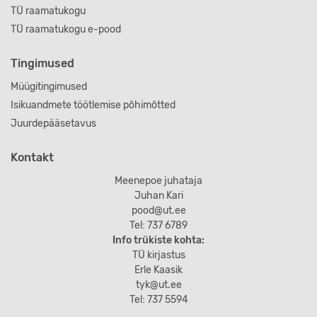
TÜ raamatukogu
TÜ raamatukogu e-pood
Tingimused
Müügitingimused
Isikuandmete töötlemise põhimõtted
Juurdepääsetavus
Kontakt
Meenepoe juhataja
Juhan Kari
pood@ut.ee
Tel: 737 6789
Info trükiste kohta:
TÜ kirjastus
Erle Kaasik
tyk@ut.ee
Tel: 737 5594