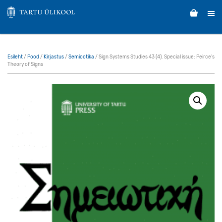
Esileht
/
Pood
/
Kirjastus
/
Semiootika
/ Sign Systems Studies 43 (4). Special issue: Peirce’s
Theory of Signs