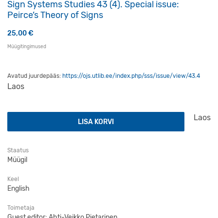
Sign Systems Studies 43 (4). Special issue:
Peirce’s Theory of Signs
25,00
€
Müügitingimused
Avatud juurdepääs:
https://ojs.utlib.ee/index.php/sss/issue/view/43.4
Laos
Sign Systems Studies 43 (4). Special issue: Peirce's Theor
Laos
LISA KORVI
Staatus
Müügil
Keel
English
Toimetaja
Guest editor: Ahti-Veikko Pietarinen