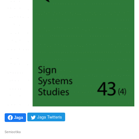
Jaga Twitteris
Jaga
Semiootika