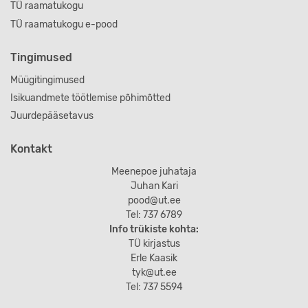
TÜ raamatukogu
TÜ raamatukogu e-pood
Tingimused
Müügitingimused
Isikuandmete töötlemise põhimõtted
Juurdepääsetavus
Kontakt
Meenepoe juhataja
Juhan Kari
pood@ut.ee
Tel: 737 6789
Info trükiste kohta:
TÜ kirjastus
Erle Kaasik
tyk@ut.ee
Tel: 737 5594