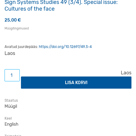
Sign Systems Studies 49 (3/4). Special issue:
Cultures of the face
25,00
€
Müügitingimused
Avatud juurdepääs:
https://doi.org/10.12697/49.3-4
Laos
Sign Systems Studies 49 (3/4). Special issue: Cultures of
Laos
LISA KORVI
Staatus
Müügil
Keel
English