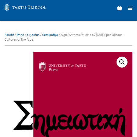
Esileht
/
Pood
/
Kirjastus
/
Semiootika
/ Sign Systems Studies 49 (3/4). Special issue:
Cultures of the face