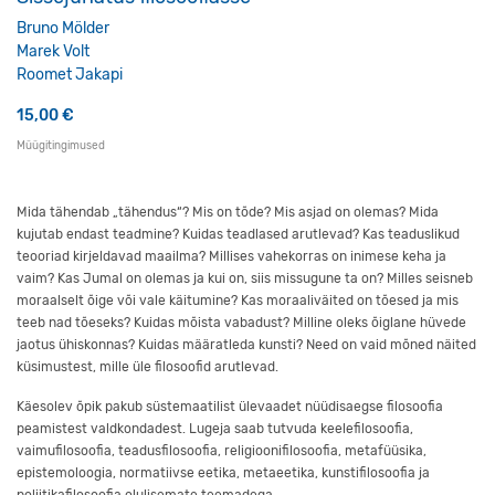
Bruno Mölder
Marek Volt
Roomet Jakapi
15,00
€
Müügitingimused
Mida tähendab „tähendus“? Mis on tõde? Mis asjad on olemas? Mida
kujutab endast teadmine? Kuidas teadlased arutlevad? Kas teaduslikud
teooriad kirjeldavad maailma? Millises vahekorras on inimese keha ja
vaim? Kas Jumal on olemas ja kui on, siis missugune ta on? Milles seisneb
moraalselt õige või vale käitumine? Kas moraaliväited on tõesed ja mis
teeb nad tõeseks? Kuidas mõista vabadust? Milline oleks õiglane hüvede
jaotus ühiskonnas? Kuidas määratleda kunsti? Need on vaid mõned näited
küsimustest, mille üle filosoofid arutlevad.
Käesolev õpik pakub süstemaatilist ülevaadet nüüdisaegse filosoofia
peamistest valdkondadest. Lugeja saab tutvuda keelefilosoofia,
vaimufilosoofia, teadusfilosoofia, religioonifilosoofia, metafüüsika,
epistemoloogia, normatiivse eetika, metaeetika, kunstifilosoofia ja
poliitikafilosoofia olulisemate teemadega.