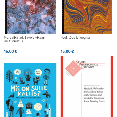
Moraalikirjad. Savoia vikaari
Keel, tõde ja loogika
usutunnistus
16,00
€
15,00
€