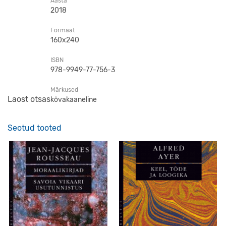
Aasta
2018
Formaat
160x240
ISBN
978-9949-77-756-3
Märkused
Laost otsas
kõvakaaneline
Seotud tooted