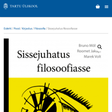
Esileht
/
Pood
/
Kirjastus
/
Filosoofia
/ Sissejuhatus filosoofiasse