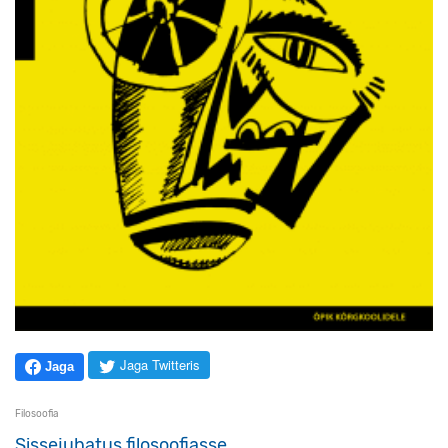
Jaga Twitteris
Jaga
Filosoofia
Sissejuhatus filosoofiasse