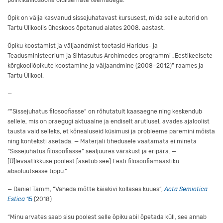
Õpik on välja kasvanud sissejuhatavast kursusest, mida selle autorid on
Tartu Ülikoolis üheskoos õpetanud alates 2008. aastast.
Õpiku koostamist ja väljaandmist toetasid Haridus- ja
Teadusministeerium ja Sihtasutus Archimedes programmi „Eestikeelsete
kõrgkooliõpikute koostamine ja väljaandmine (2008–2012)” raames ja
Tartu Ülikool.
—
““Sissejuhatus filosoofiasse” on rõhutatult kaasaegne ning keskendub
sellele, mis on praegugi aktuaalne ja endiselt arutlusel, avades ajaloolist
tausta vaid selleks, et kõnealuseid küsimusi ja probleeme paremini mõista
ning konteksti asetada. — Materjali tihedusele vaatamata ei mineta
“Sissejuhatus filosoofiasse” sealjuures värskust ja eripära. —
[Ü]levaatlikkuse poolest [asetub see] Eesti filosoofiamaastiku
absoluutsesse tippu.”
— Daniel Tamm, “Vaheda mõtte käiakivi kollases kuues”,
Acta Semiotica
Estica
15
(2018)
“Minu arvates saab sisu poolest selle õpiku abil õpetada küll, see annab