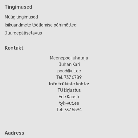
Tingimused
Müügitingimused
Isikuandmete töötlemise põhimõtted
Juurdepääsetavus
Kontakt
Meenepoe juhataja
Juhan Kari
pood@ut.ee
Tel: 737 6789
Info trükiste kohta:
TÜ kirjastus
Erle Kaasik
tyk@ut.ee
Tel: 737 5594
Aadress