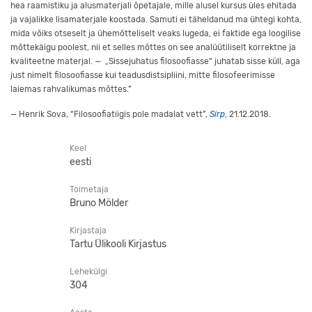
hea raamistiku ja alusmaterjali õpetajale, mille alusel kursus üles ehitada
ja vajalikke lisamaterjale koostada. Samuti ei täheldanud ma ühtegi kohta,
mida võiks otseselt ja ühemõtteliselt veaks lugeda, ei faktide ega loogilise
mõttekäigu poolest, nii et selles mõttes on see analüütiliselt korrektne ja
kvaliteetne materjal. — „Sissejuhatus filosoofiasse“ juhatab sisse küll, aga
just nimelt filosoofiasse kui teadusdistsipliini, mitte filosofeerimisse
laiemas rahvalikumas mõttes.”
— Henrik Sova, “Filosoofiatiigis pole madalat vett”,
Sirp
, 21.12.2018.
Keel
eesti
Toimetaja
Bruno Mölder
Kirjastaja
Tartu Ülikooli Kirjastus
Lehekülgi
304