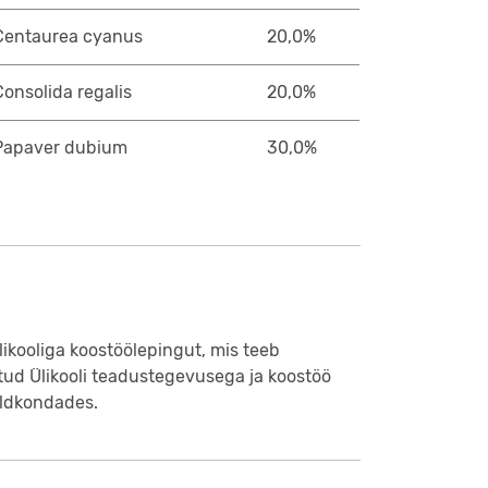
Centaurea cyanus
20,0%
Consolida regalis
20,0%
Papaver dubium
30,0%
likooliga koostöölepingut, mis teeb
tud Ülikooli teadustegevusega ja koostöö
aldkondades.