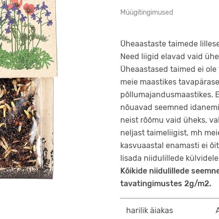
Müügitingimused
Üheaastaste taimede lille
Need liigid elavad vaid ühe 
Üheaastased taimed ei ole t
meie maastikes tavapärase
põllumajandusmaastikes. E
nõuavad seemned idanemise
neist rõõmu vaid üheks, va
neljast taimeliigist, mh meie
kasvuaastal enamasti ei õi
lisada niidulillede külvidele
Kõikide niidulillede seem
tavatingimustes 2g/m2.
harilik äiakas