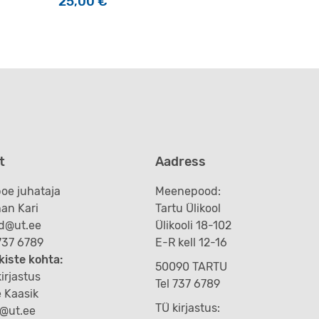
25,00
€
t
Aadress
oe juhataja
Meenepood:
an Kari
Tartu Ülikool
d@ut.ee
Ülikooli 18-102
 737 6789
E-R kell 12-16
kiste kohta:
50090 TARTU
irjastus
Tel 737 6789
e Kaasik
TÜ kirjastus:
k@ut.ee