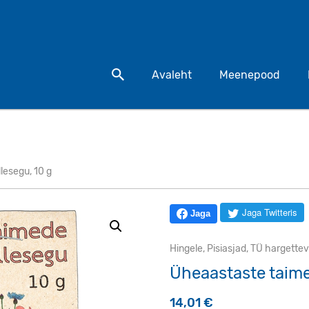
Otsi toodet
Avaleht
Meenepood
lesegu, 10 g
Jaga Twitteris
Jaga
Hingele
,
Pisiasjad
,
TÜ hargettev
Üheaastaste taimed
14,01
€