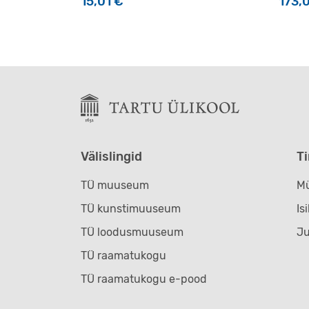
15,01
€
173,
Välislingid
T
TÜ muuseum
Mü
TÜ kunstimuuseum
Is
TÜ loodusmuuseum
J
TÜ raamatukogu
TÜ raamatukogu e-pood