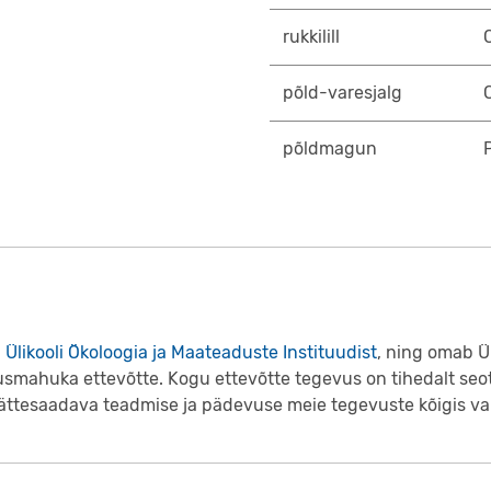
rukkilill
põld-varesjalg
põldmagun
 Ülikooli Ökoloogia ja Maateaduste Instituudist
, ning omab Ü
usmahuka ettevõtte. Kogu ettevõtte tegevus on tihedalt seo
 kättesaadava teadmise ja pädevuse meie tegevuste kõigis v