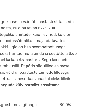
segu koosneb vaid üheaastastest taimedest.
aasta, kuid õitsevad rikkalikult.
egelikult niitudel kuigi levinud, kuid on
d loodussõbralikult majandatavates
hkki liigid on hea seemnetootlusega,
ks haritud mullapinda ja seetõttu jätkub
hel ka kaheks, aastaks. Segu koosneb
 rahvuslill. Et päris niidulilled esimesel
tse, võid üheaastaste taimede lillesegu
, et ka esimesel kasvuaastal oleks lilleilu.
nesegude külvinormiks soovitame
Agrostemma githago
30,0%