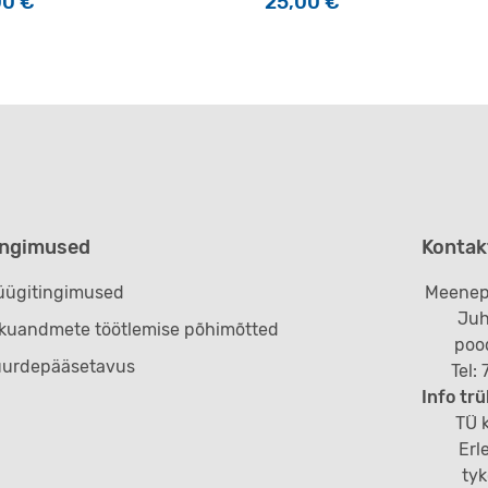
00
€
25,00
€
ingimused
Kontak
ügitingimused
Meenep
Juh
ikuandmete töötlemise põhimõtted
poo
uurdepääsetavus
Tel:
Info trü
TÜ k
Erl
ty