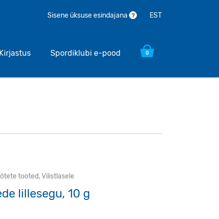
EST
Sisene üksuse esindajana
?
Kirjastus
Spordiklubi e-pood
0
õtete tooted
,
Vilistlasele
e lillesegu, 10 g