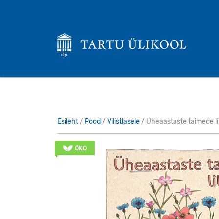
Esileht
/
Pood
/
Vilistlasele
/ Üheaastaste taimede lil
ÖKO