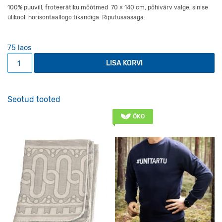
100% puuvill, froteerätiku mõõtmed 70 × 140 cm, põhivärv valge, sinise
ülikooli horisontaallogo tikandiga. Riputusaasaga.
75 laos
Ülikooli horisontaallogoga saunalina kogus
LISA KORVI
Seotud tooted
ÖKO