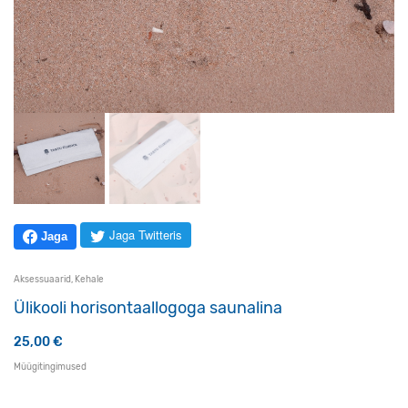
Jaga Twitteris
Jaga
Aksessuaarid
,
Kehale
Ülikooli horisontaallogoga saunalina
25,00
€
Müügitingimused