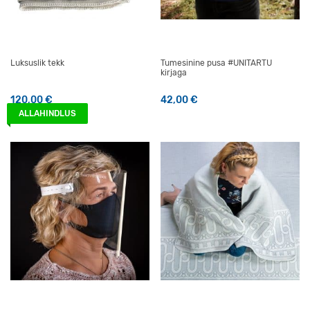
Luksuslik tekk
Tumesinine pusa #UNITARTU
kirjaga
120,00
€
42,00
€
Sellel tootel on mitu varianti
ALLAHINDLUS