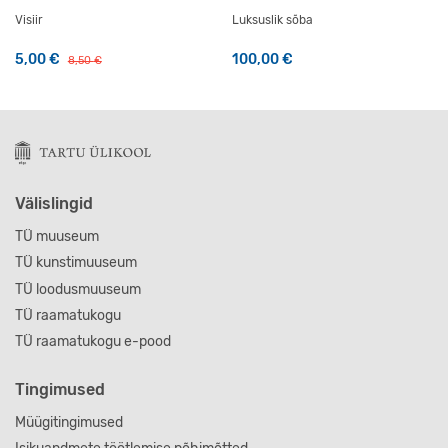
Visiir
Luksuslik sõba
Algne hind oli: 8,50 €.
Praegune hind on: 5,00 €.
5,00
€
100,00
€
8,50
€
Välislingid
TÜ muuseum
TÜ kunstimuuseum
TÜ loodusmuuseum
TÜ raamatukogu
TÜ raamatukogu e-pood
Tingimused
Müügitingimused