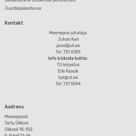
Isikuandmete töötlemise põhimõtted
Juurdepääsetavus
Kontakt
Meenepoe juhataja
Juhan Kari
pood@ut.ee
Tel: 737 6789
Info trükiste kohta:
TÜ kirjastus
Erle Kaasik
tyk@ut.ee
Tel: 737 5594
Aadress
Meenepood:
Tartu Ülikool
Ülikooli 18-102
E-R kell 12-16