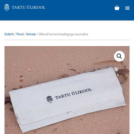
Esileht
/
Pood
/
Kehale
/ Ülikooli horisontaallogoga saunalina