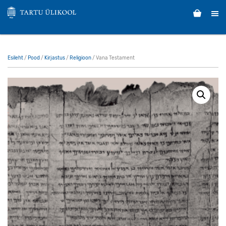
Esileht
/
Pood
/
Kirjastus
/
Religioon
/ Vana Testament