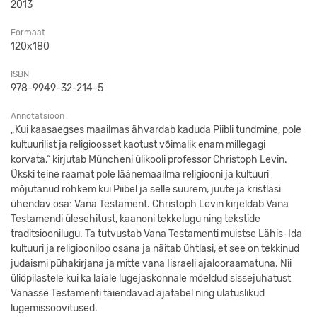
2013
Formaat
120x180
ISBN
978-9949-32-214-5
Annotatsioon
„Kui kaasaegses maailmas ähvardab kaduda Piibli tundmine, pole
kultuurilist ja religioosset kaotust võimalik enam millegagi
korvata,“ kirjutab Müncheni ülikooli professor Christoph Levin.
Ükski teine raamat pole läänemaailma religiooni ja kultuuri
mõjutanud rohkem kui Piibel ja selle suurem, juute ja kristlasi
ühendav osa: Vana Testament. Christoph Levin kirjeldab Vana
Testamendi ülesehitust, kaanoni tekkelugu ning tekstide
traditsioonilugu. Ta tutvustab Vana Testamenti muistse Lähis-Ida
kultuuri ja religiooniloo osana ja näitab ühtlasi, et see on tekkinud
judaismi pühakirjana ja mitte vana Iisraeli ajalooraamatuna. Nii
üliõpilastele kui ka laiale lugejaskonnale mõeldud sissejuhatust
Vanasse Testamenti täiendavad ajatabel ning ulatuslikud
lugemissoovitused.