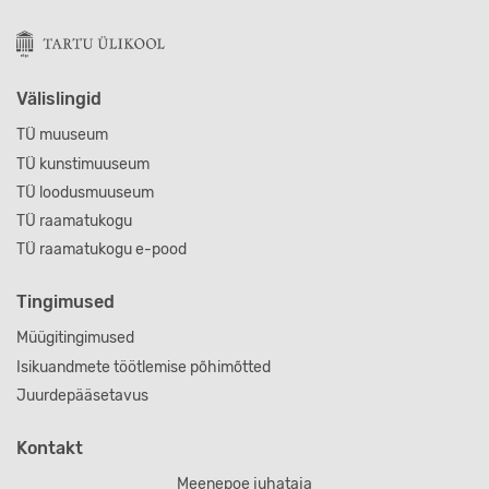
Välislingid
TÜ muuseum
TÜ kunstimuuseum
TÜ loodusmuuseum
TÜ raamatukogu
TÜ raamatukogu e-pood
Tingimused
Müügitingimused
Isikuandmete töötlemise põhimõtted
Juurdepääsetavus
Kontakt
Meenepoe juhataja