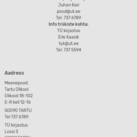
Juhan Kari
pood@ut.ee
Tel: 737 6789
Info trükiste kohta:
TÜ kirjastus
Erle Kaasik
tyk@ut.ee
Tel: 737 5594
Aadress
Meenepood:
Tartu Ülikool
Ülikooli 18-102
E-R kell 12-16
50090 TARTU
Tel 737 6789
TÜ kirjastus:
Lossi 3