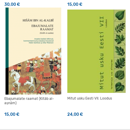
30,00
€
15,00
€
Mitut usku Eesti VII. Loodus
Ebajumalate raamat (Kitāb al-
aṣnām)
15,00
€
24,00
€