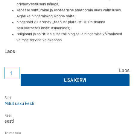
privaatvestluseni nõiaga;
kehasse suhtumine ja esoteeriline anatoomia uues vaimsuses
Algallika hingamis­kogukonna näitel;
hingehoid kui arenev „teenus“ pluralistliku ühiskonna
sekulaarsetes institutsioonides;
religiooni ja spirituaalsuse roll ning selle hindamise võimalused
vaimse tervise valdkonnas.
Laos
Mitut usku Eesti VI. Tervis kogus
Laos
LISA KORVI
Sari
Mitut usku Eesti
Keel
eesti
Toimetaja