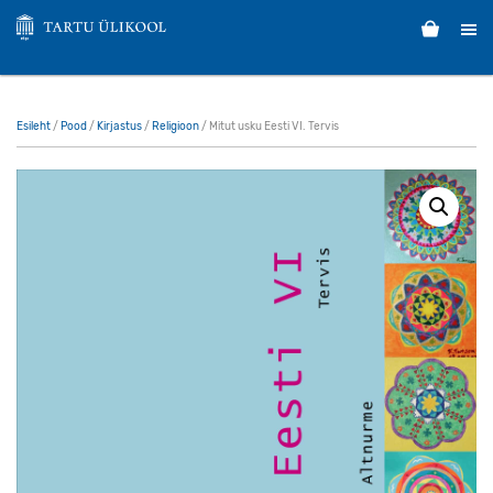
Esileht
/
Pood
/
Kirjastus
/
Religioon
/ Mitut usku Eesti VI. Tervis