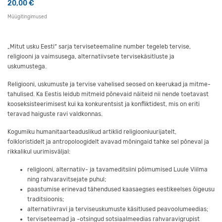
20,00
€
Müügitingimused
„Mitut usku Eesti“ sarja terviseteemaline number tegeleb tervise,
religiooni ja vaimsusega, alternatiivsete tervisekäsitluste ja
uskumustega.
Religiooni, uskumuste ja tervise vahelised seosed on keerukad ja mitme­
tahuli­sed. Ka Eestis leidub mitmeid põnevaid näiteid nii nende toetavast
koos­eksisteeri­misest kui ka konkurentsist ja konfliktidest, mis on eriti
teravad haiguste ravi vald­konnas.
Kogumiku humanitaarteaduslikud artiklid religiooniuurijatelt,
folkloristidelt ja antropoloogidelt avavad mõningaid tahke sel põneval ja
rikkalikul uurimisväljal:
religiooni, alternatiiv- ja tavameditsiini põimumised Luule Viilma
ning rahva­ravitsejate puhul;
paastumise erinevad tähendused kaasaegses eestikeelses õigeusu
traditsioonis;
alternatiivravi ja terviseuskumuste käsitlused peavoolumeedias;
terviseteemad ja -otsingud sotsiaalmeedias rahvaravigrupist