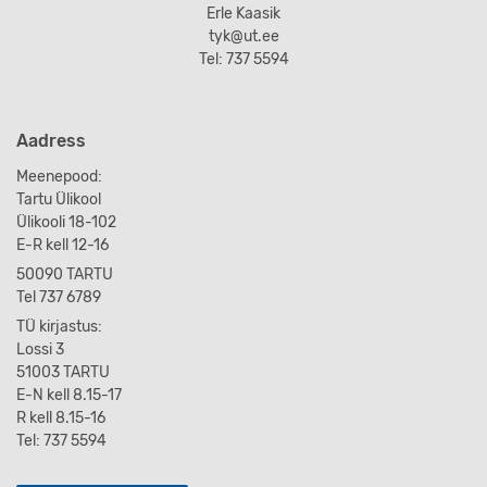
Erle Kaasik
tyk@ut.ee
Tel: 737 5594
Aadress
Meenepood:
Tartu Ülikool
Ülikooli 18-102
E-R kell 12-16
50090 TARTU
Tel 737 6789
TÜ kirjastus:
Lossi 3
51003 TARTU
E-N kell 8.15-17
R kell 8.15-16
Tel: 737 5594