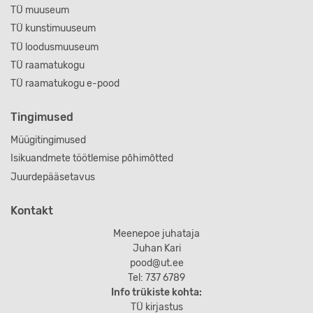
TÜ muuseum
TÜ kunstimuuseum
TÜ loodusmuuseum
TÜ raamatukogu
TÜ raamatukogu e-pood
Tingimused
Müügitingimused
Isikuandmete töötlemise põhimõtted
Juurdepääsetavus
Kontakt
Meenepoe juhataja
Juhan Kari
pood@ut.ee
Tel: 737 6789
Info trükiste kohta:
TÜ kirjastus