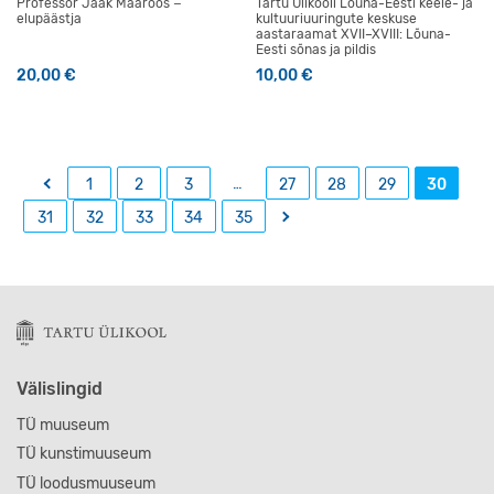
Professor Jaak Maaroos −
Tartu Ülikooli Lõuna-Eesti keele- ja
elupäästja
kultuuriuuringute keskuse
aastaraamat XVII–XVIII: Lõuna-
Eesti sõnas ja pildis
20,00
€
10,00
€
←
…
1
2
3
27
28
29
30
→
31
32
33
34
35
Välislingid
TÜ muuseum
TÜ kunstimuuseum
TÜ loodusmuuseum