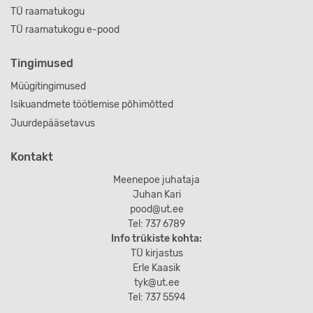
TÜ raamatukogu
TÜ raamatukogu e-pood
Tingimused
Müügitingimused
Isikuandmete töötlemise põhimõtted
Juurdepääsetavus
Kontakt
Meenepoe juhataja
Juhan Kari
pood@ut.ee
Tel: 737 6789
Info trükiste kohta:
TÜ kirjastus
Erle Kaasik
tyk@ut.ee
Tel: 737 5594