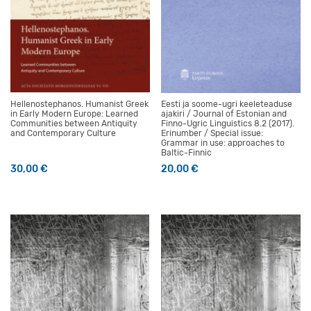
Hellenostephanos. Humanist Greek
Eesti ja soome-ugri keeleteaduse
in Early Modern Europe: Learned
ajakiri / Journal of Estonian and
Communities between Antiquity
Finno-Ugric Linguistics 8.2 (2017).
and Contemporary Culture
Erinumber / Special issue:
Grammar in use: approaches to
Baltic-Finnic
30,00
€
20,00
€