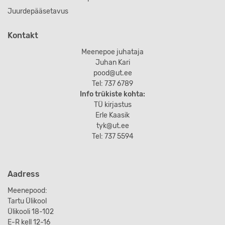
Juurdepääsetavus
Kontakt
Meenepoe juhataja
Juhan Kari
pood@ut.ee
Tel: 737 6789
Info trükiste kohta:
TÜ kirjastus
Erle Kaasik
tyk@ut.ee
Tel: 737 5594
Aadress
Meenepood:
Tartu Ülikool
Ülikooli 18-102
E-R kell 12-16