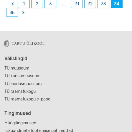
←
…
1
2
3
31
32
33
34
→
35
Välislingid
TÜ muuseum
TÜ kunstimuuseum
TÜ loodusmuuseum
TÜ raamatukogu
TÜ raamatukogu e-pood
Tingimused
Müügitingimused
Isikuandmete töötlemise põhimõtted