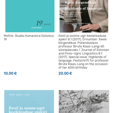
Methis. Studia Humaniora Estonica
Eesti ja soome-ugri keeleteaduse
19
ajakiri 8.1 (2017). Erinumber: Keele
kõrgendikud. Pühendusteos
professor Birute Klaas-Langi 60.
sünnipäevaks / Journal of Estonian
and Finno-Ugric Linguistics 8.1
(2017). Special issue: Highlands of
language. Festschrift for professor
Birute Klaas-Lang on the occasion
of her 60th birthday
10,00
€
20,00
€