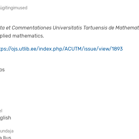
ügitingimused
ta et Commentationes Universitatis Tartuensis de Mathemat
plied mathematics.
tps://ojs.utlib.ee/index.php/ACUTM/issue/view/1893
os
el
glish
jundaja
a Ilus