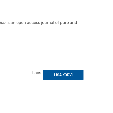
ica
is an open access journal of pure and
Laos
LISA KORVI
Acta et Commentationes Universitati