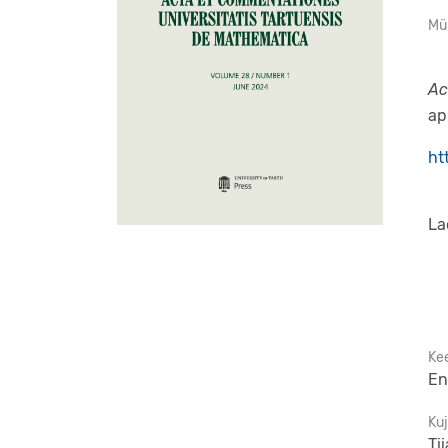
Mü
Ac
ap
ht
La
Ke
En
Ku
Tii