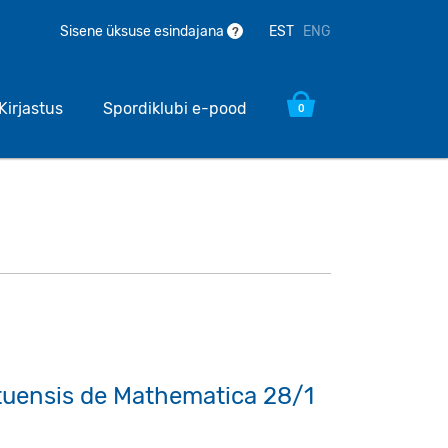
EST
ENG
Sisene üksuse esindajana
?
Kirjastus
Spordiklubi e-pood
0
tuensis de Mathematica 28/1