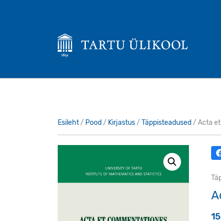
Esileht
/
Pood
/
Kirjastus
/
Täppisteadused
/ Acta e
Tä
A
1