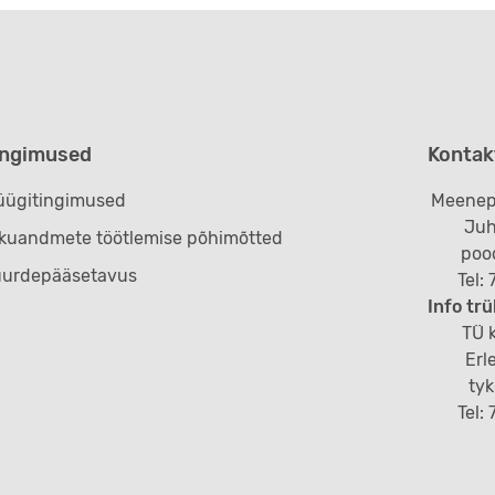
ingimused
Kontak
ügitingimused
Meenep
Juh
ikuandmete töötlemise põhimõtted
poo
uurdepääsetavus
Tel:
Info trü
TÜ k
Erl
ty
Tel: