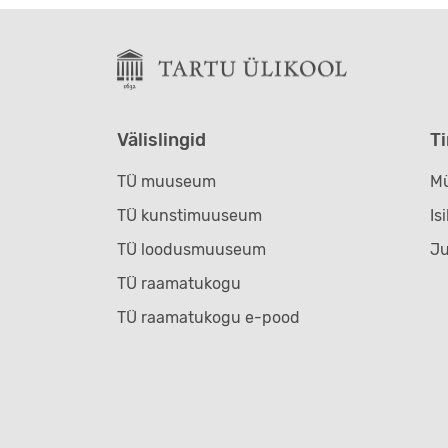
Välislingid
T
TÜ muuseum
Mü
TÜ kunstimuuseum
Is
TÜ loodusmuuseum
J
TÜ raamatukogu
TÜ raamatukogu e-pood