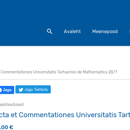
Otsi toodet
Avaleht
Meenepood
t Commentationes Universitatis Tartuensis de Mathematica 28/1
Jaga Twitteris
Jaga
ppisteadused
cta et Commentationes Universitatis Tar
5,00
€