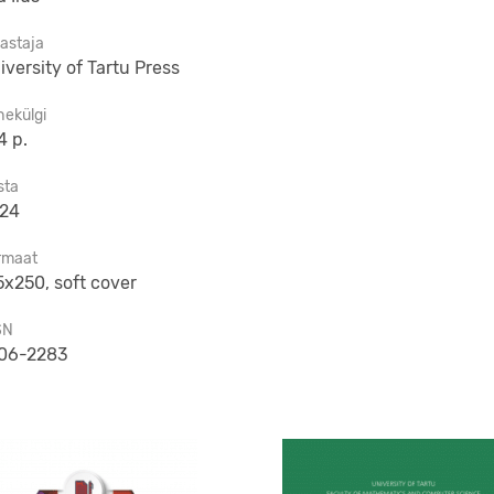
jastaja
iversity of Tartu Press
hekülgi
4 p.
sta
24
rmaat
5x250, soft cover
SN
06-2283