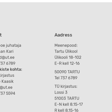
t
Aadress
oe juhataja
Meenepood:
an Kari
Tartu Ülikool
d@ut.ee
Ülikooli 18-102
 737 6789
E-R kell 12-16
kiste kohta:
50090 TARTU
irjastus
Tel 737 6789
e Kaasik
TÜ kirjastus:
k@ut.ee
Lossi 3
 737 5594
51003 TARTU
E-N kell 8.15-17
R kell 8.15-16