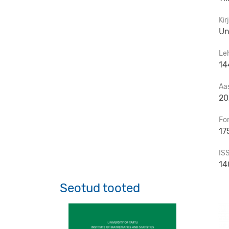
Kir
Un
Le
14
Aa
20
Fo
17
IS
14
Seotud tooted