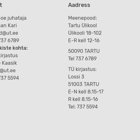
t
Aadress
oe juhataja
Meenepood:
an Kari
Tartu Ülikool
d@ut.ee
Ülikooli 18-102
 737 6789
E-R kell 12-16
kiste kohta:
50090 TARTU
irjastus
Tel 737 6789
e Kaasik
TÜ kirjastus:
k@ut.ee
Lossi 3
 737 5594
51003 TARTU
E-N kell 8.15-17
R kell 8.15-16
Tel: 737 5594