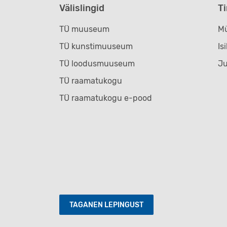
Välislingid
T
TÜ muuseum
Mü
TÜ kunstimuuseum
Is
TÜ loodusmuuseum
J
TÜ raamatukogu
TÜ raamatukogu e-pood
TAGANEN LEPINGUST