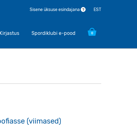
EST
Sisene üksuse esindajana
?
Kirjastus
Spordiklubi e-pood
0
oofiasse (viimased)