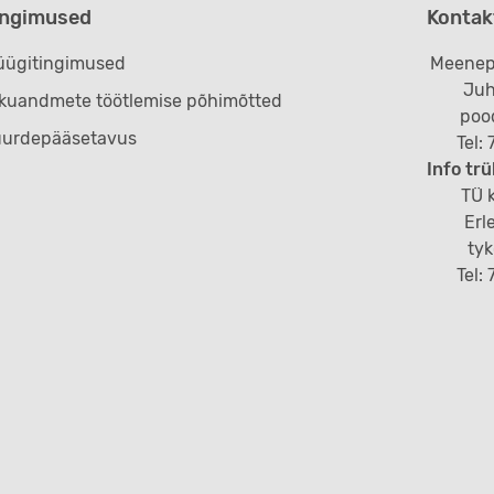
ingimused
Kontak
ügitingimused
Meenep
Juh
ikuandmete töötlemise põhimõtted
poo
uurdepääsetavus
Tel:
Info trü
TÜ k
Erl
ty
Tel: