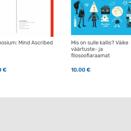
osium: Mind Ascribed
Mis on sulle kallis? Väike
väärtuste- ja
filosoofiaraamat
0
€
10,00
€