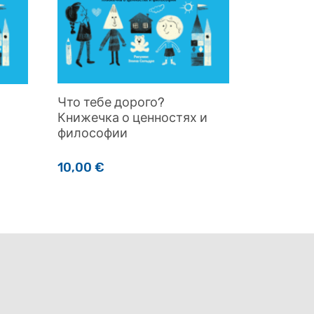
Что тебе дорого?
Книжечка о ценностях и
философии
10,00
€