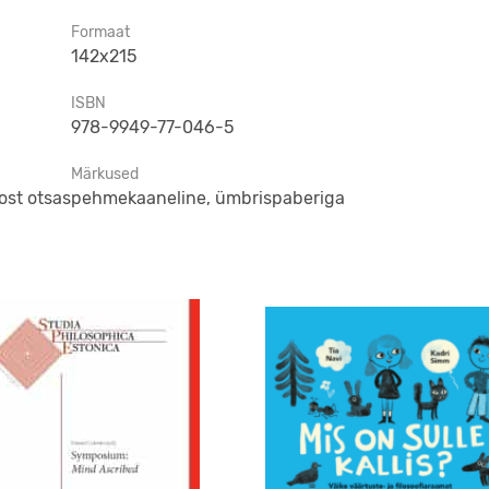
Formaat
142x215
ISBN
978-9949-77-046-5
Märkused
ost otsas
pehmekaaneline, ümbrispaberiga