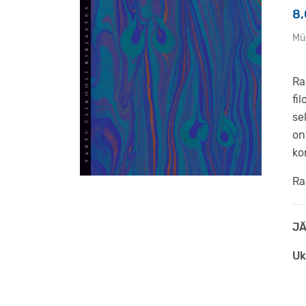
8
Mü
Ra
fi
se
on
ko
Ra
JÄ
Uk