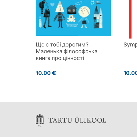
Що є тобі дорогим?
Symp
Маленька філософська
книга про цінності
10,00
€
10,0