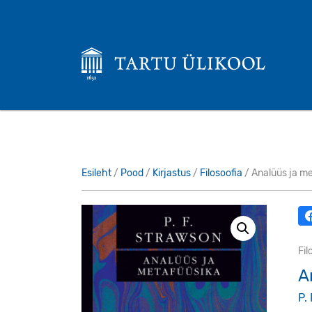
Esileht
/
Pood
/
Kirjastus
/
Filosoofia
/ Analüüs ja me
Fil
A
P.