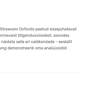
 Strawsoni Oxfordis peetud sissejuhatavail
e erinevaist tõlgendusviisidest, soovides
 näidata selle eri valdkondade – eeskätt
ning demonstreerib oma analüüsistiili