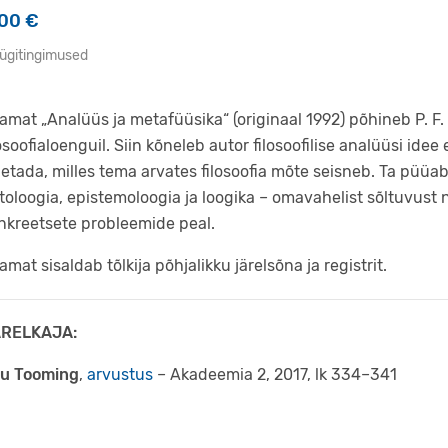
,00
€
ügitingimused
amat „Analüüs ja metafüüsika“ (originaal 1992) põhineb P. F.
losoofialoenguil. Siin kõneleb autor filosoofilise analüüsi ide
letada, milles tema arvates filosoofia mõte seisneb. Ta püüab
toloogia, epistemoloogia ja loogika – omavahelist sõltuvust 
nkreetsete probleemide peal.
amat sisaldab tõlkija põhjalikku järelsõna ja registrit.
RELKAJA:
u Tooming
,
arvustus
– Akadeemia 2, 2017, lk 334–341