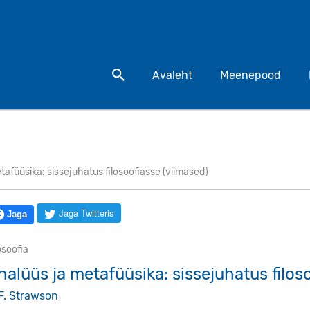
Otsi toodet
Avaleht
Meenepood
tafüüsika: sissejuhatus filosoofiasse (viimased)
Jaga Twitteris
Jaga
osoofia
nalüüs ja metafüüsika: sissejuhatus filos
 F. Strawson