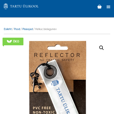
Esileht
/
Pood
/
Pisiasjad
/ Helkur, biolagunev
ÖKO