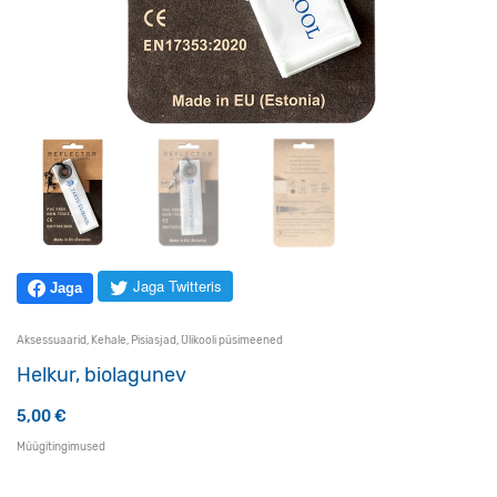
Jaga Twitteris
Jaga
Aksessuaarid
,
Kehale
,
Pisiasjad
,
Ülikooli püsimeened
Helkur, biolagunev
5,00
€
Müügitingimused