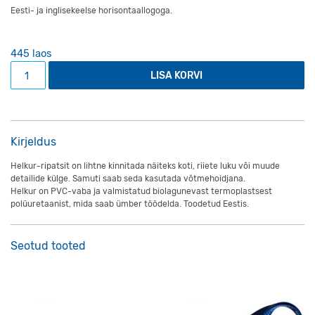
Eesti- ja inglisekeelse horisontaallogoga.
445 laos
Helkur, biolagunev kogus
LISA KORVI
Kirjeldus
Helkur-ripatsit on lihtne kinnitada näiteks koti, riiete luku või muude
detailide külge. Samuti saab seda kasutada võtmehoidjana.
Helkur on PVC-vaba ja valmistatud biolagunevast termoplastsest
polüuretaanist, mida saab ümber töödelda.
Toodetud Eestis.
Seotud tooted