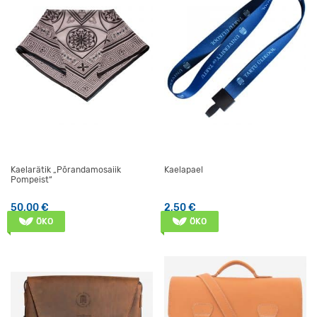
Kaelarätik „Põrandamosaiik
Kaelapael
Pompeist“
50,00
€
2,50
€
ÖKO
ÖKO