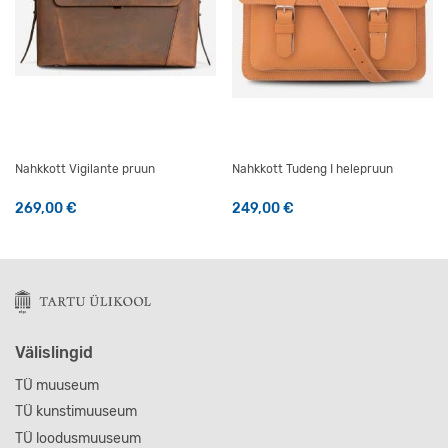
Nahkkott Vigilante pruun
Nahkkott Tudeng I helepruun
269,00
€
249,00
€
Sellel tootel on mitu varianti. Valikuid saab teha tootelehel
Sellel tootel on mitu varianti
Välislingid
TÜ muuseum
TÜ kunstimuuseum
TÜ loodusmuuseum