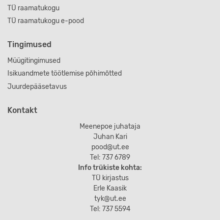
TÜ raamatukogu
TÜ raamatukogu e-pood
Tingimused
Müügitingimused
Isikuandmete töötlemise põhimõtted
Juurdepääsetavus
Kontakt
Meenepoe juhataja
Juhan Kari
pood@ut.ee
Tel: 737 6789
Info trükiste kohta:
TÜ kirjastus
Erle Kaasik
tyk@ut.ee
Tel: 737 5594