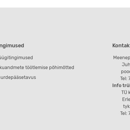
ingimused
Kontak
ügitingimused
Meenep
Juh
ikuandmete töötlemise põhimõtted
poo
uurdepääsetavus
Tel:
Info trü
TÜ k
Erl
ty
Tel: