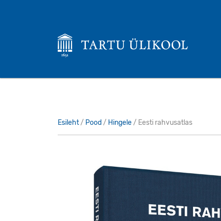
Esileht
/
Pood
/
Hingele
/ Eesti rahvusatlas