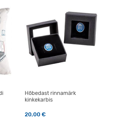
di
Hõbedast rinnamärk
kinkekarbis
20,00
€