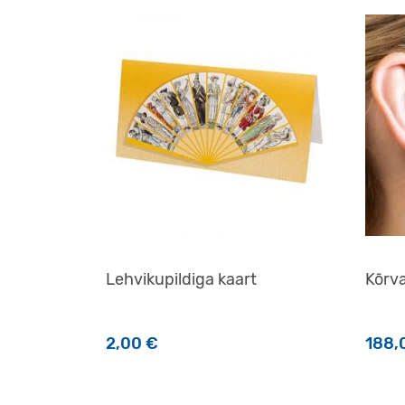
Lehvikupildiga kaart
Kõrv
2,00
€
188,