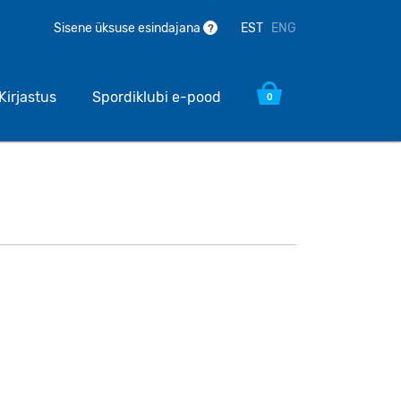
EST
ENG
Sisene üksuse esindajana
?
Kirjastus
Spordiklubi e-pood
0