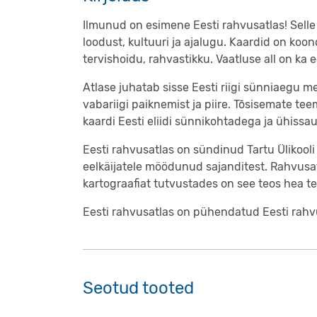
Ilmunud on esimene Eesti rahvusatlas! Selle
loodust, kultuuri ja ajalugu. Kaardid on ko
tervishoidu, rahvastikku. Vaatluse all on ka ee
Atlase juhatab sisse Eesti riigi sünniaegu m
vabariigi paiknemist ja piire. Tõsisemate tee
kaardi Eesti eliidi sünnikohtadega ja ühissa
Eesti rahvusatlas on sündinud Tartu Ülikooli
eelkäijatele möödunud sajanditest. Rahvusatl
kartograafiat tutvustades on see teos hea te
Eesti rahvusatlas on pühendatud Eesti rahvu
Seotud tooted