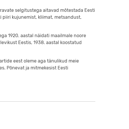
aravate selgitustega aitavad mõtestada Eesti
piiri kujunemist, kliimat, metsandust,
lega 1920. aastal näidati maailmale noore
 levikust Eestis, 1938. aastal koostatud
aartide eest oleme aga tänulikud meie
es. Põnevat ja mitmekesist Eesti