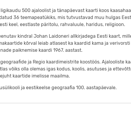
 ligikaudu 500 ajaloolist ja tänapäevast kaarti koos kaasaha
ondatud 36 teemapeatükiks, mis tutvustavad muu hulgas Eesti 
sti keel, eestlaste päritolu, rahvaluule, haridus, religioon.
eenutav kindral Johan Laidoneri allkirjadega Eesti kaart, mil
makaartide kõrval leiab atlasest ka kaardid kama ja verivorsti
unade paiknemise kaardi 1967. aastast.
 geograafide ja Regio kaardimeistrite koostöös. Ajalooliste k
as võiks olla olemas igas kodus, koolis, asutuses ja ettevõtt
ejuht kaartide imelisse maailma.
sülikooli ja eestikeelse geograafia 100. aastapäevale.