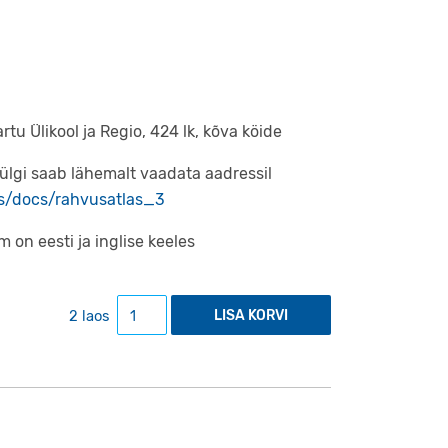
rtu Ülikool ja Regio, 424 lk, kõva köide
ülgi saab lähemalt vaadata aadressil
as/docs/rahvusatlas_3
on eesti ja inglise keeles
Eesti rahvusatlas kogus
2 laos
LISA KORVI