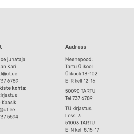
t
Aadress
oe juhataja
Meenepood:
an Kari
Tartu Ülikool
d@ut.ee
Ülikooli 18-102
 737 6789
E-R kell 12-16
kiste kohta:
50090 TARTU
irjastus
Tel 737 6789
e Kaasik
TÜ kirjastus:
k@ut.ee
Lossi 3
 737 5594
51003 TARTU
E-N kell 8.15-17