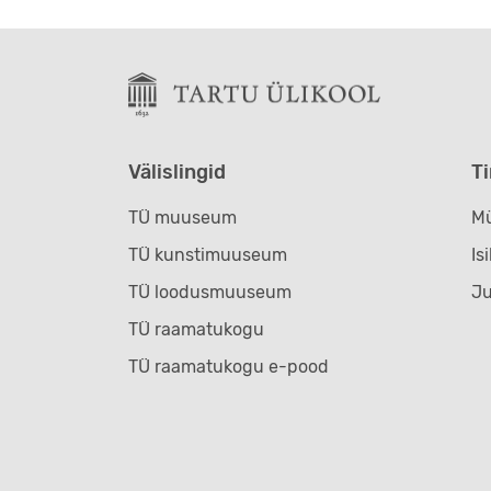
Välislingid
T
TÜ muuseum
Mü
TÜ kunstimuuseum
Is
TÜ loodusmuuseum
J
TÜ raamatukogu
TÜ raamatukogu e-pood