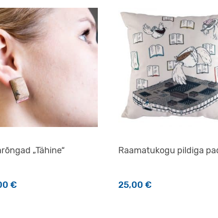
arõngad „Tähine“
Raamatukogu pildiga pa
00
€
25,00
€