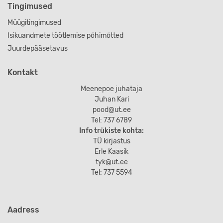
Tingimused
Müügitingimused
Isikuandmete töötlemise põhimõtted
Juurdepääsetavus
Kontakt
Meenepoe juhataja
Juhan Kari
pood@ut.ee
Tel: 737 6789
Info trükiste kohta:
TÜ kirjastus
Erle Kaasik
tyk@ut.ee
Tel: 737 5594
Aadress