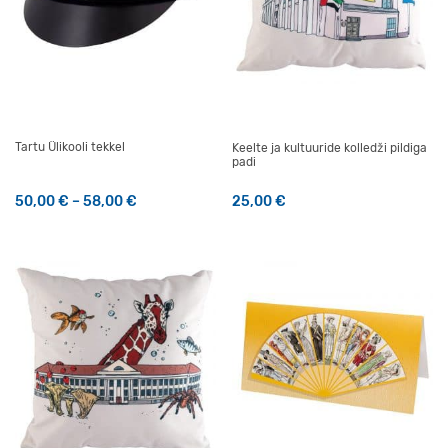
Tartu Ülikooli tekkel
Keelte ja kultuuride kolledži pildiga
padi
Hinnavahemik: 50,00 € kuni 58,00 €
50,00
€
–
58,00
€
25,00
€
Sellel tootel on mitu varianti. Valikuid saab teha tootelehel