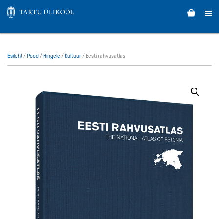
Esileht
/
Pood
/
Hingele
/
Kultuur
/ Eesti rahvusatlas