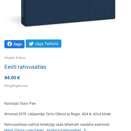
Jaga Twitteris
Jaga
Hingele
,
Kultuur
Eesti rahvusatlas
84,00
€
Müügitingimused
Koostaja Taavi Pae
Ilmunud 2019, väljaandja Tartu Ülikool ja Regio, 424 lk, kõva köide
Rahvusatlase valitud lehekülgi saab lähemalt vaadata aadressil
https://issuu.com/regio_as/docs/rahvusatlas_3