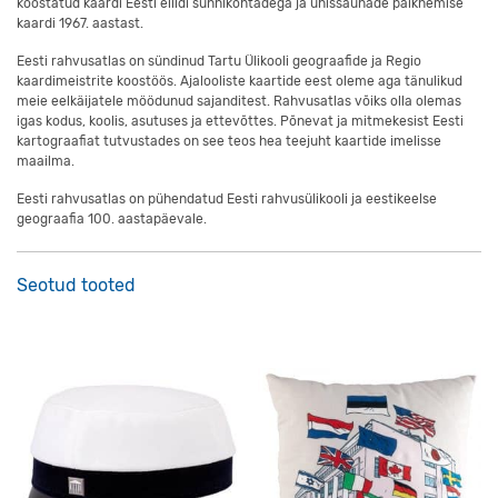
koostatud kaardi Eesti eliidi sünnikohtadega ja ühissaunade paiknemise
kaardi 1967. aastast.
Eesti rahvusatlas on sündinud Tartu Ülikooli geograafide ja Regio
kaardimeistrite koostöös. Ajalooliste kaartide eest oleme aga tänulikud
meie eelkäijatele möödunud sajanditest. Rahvusatlas võiks olla olemas
igas kodus, koolis, asutuses ja ettevõttes. Põnevat ja mitmekesist Eesti
kartograafiat tutvustades on see teos hea teejuht kaartide imelisse
maailma.
Eesti rahvusatlas on pühendatud Eesti rahvusülikooli ja eestikeelse
geograafia 100. aastapäevale.
Seotud tooted