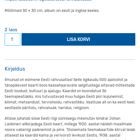
Mõõtmed 30 × 30 cm, album on eesti ja inglise keeles
2 laos
Eesti rahvusatlas kogus
LISA KORVI
Kirjeldus
Ilmunud on esimene Eesti rahvusatlas! Selle ligikaudu 500 ajaloolist ja
tänapäevast kaarti koos kaasahaaravate selgitustega aitavad mõtestada
Eesti loodust, kultuuri ja ajalugu. Kaardid on koondatud 36
teemapeatükiks, mis tutvustavad muu hulgas Eesti piiri kujunemist,
kliimat, metsandust, tervishoidu, rahvastikku. Vaatluse all on ka eesti keel,
eestlaste päritolu, rahvaluule, haridus, religioon.
Atlase juhatab sisse Eesti riigi sünniaegu meenutav kindral Johan
Laidoneri allkirjadega Eesti kaart, millega 1920. aastal näidati maailmale
noore vabariigi paiknemist ja piire. Tõsisemate teemakaartide kõrval leiab
atlasest ka kaardid kama ja verivorsti levikust Eestis, 1938. aastal