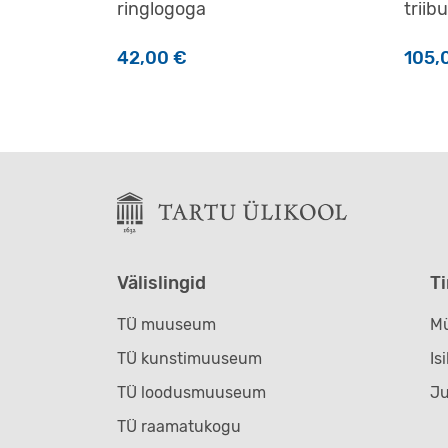
ringlogoga
triib
42,00
€
105,
Sellel tootel on mitu varianti. Valikuid saab t
Välislingid
T
TÜ muuseum
Mü
TÜ kunstimuuseum
Is
TÜ loodusmuuseum
J
TÜ raamatukogu