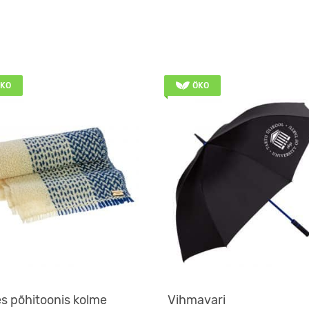
KO
ÖKO
s põhitoonis kolme
Vihmavari