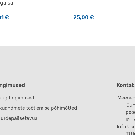
uga sall
01
€
25,00
€
eha tootelehel.
ingimused
Kontak
ügitingimused
Meenep
Juh
ikuandmete töötlemise põhimõtted
poo
uurdepääsetavus
Tel:
Info trü
TÜ k