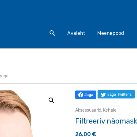
Otsi toodet
Avaleht
Meenepood
ogoga
Jaga Twitteris
Jaga
Aksessuaarid
,
Kehale
Filtreeriv näomas
26,00
€