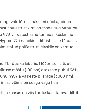
mugavale lõikele hästi eri näokujudega.
mist polüestrist kihti on töödeldud ViralOff®-
ab 99% viirustest kahe tunniga. Keskmine
yproof®-i nanokiust filtrist, mille tõhusus
almistatud polüestrist. Maskile on kantud
TÜ füüsika laboris. Mõõtmisel leiti, et
 viiruse mõõtu (100 nm) osakeste puhul 96%,
uhul 99% ja väikeste piiskade (3000 nm)
erimise võime on seega väga hea
t ja kaasas on viis korduskasutatavat filtrit
Filtreeriv näomask Delta logoga kogus