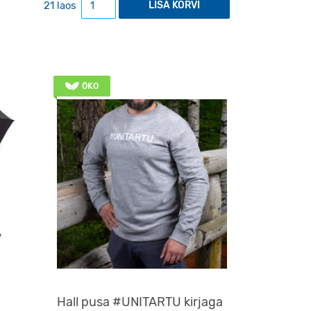
21 laos
LISA KORVI
ÖKO
Hall pusa #UNITARTU kirjaga