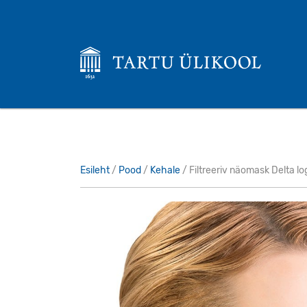
Esileht
/
Pood
/
Kehale
/ Filtreeriv näomask Delta l