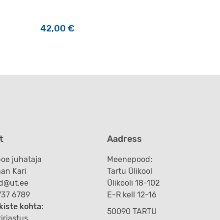
42,00
€
Sellel tootel on mitu varianti. Valikuid saab teha t
t
Aadress
oe juhataja
Meenepood:
an Kari
Tartu Ülikool
d@ut.ee
Ülikooli 18-102
 737 6789
E-R kell 12-16
kiste kohta:
50090 TARTU
irjastus