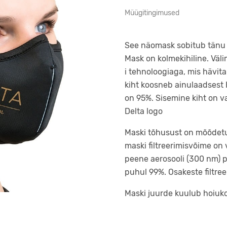
Müügitingimused
See näomask sobitub tänu 
Mask on kolmekihiline. Väli
i tehnoloogiaga, mis hävit
kiht koosneb ainulaadsest H
on 95%. Sisemine kiht on v
Delta logo
Maski tõhusust on mõõdetud 
maski filtreerimisvõime on
peene aerosooli (300 nm) p
puhul 99%. Osakeste filtre
Maski juurde kuulub hoiukot