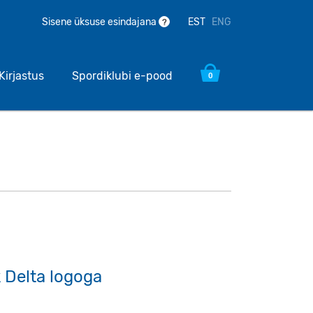
EST
ENG
Sisene üksuse esindajana
?
Kirjastus
Spordiklubi e-pood
0
k Delta logoga