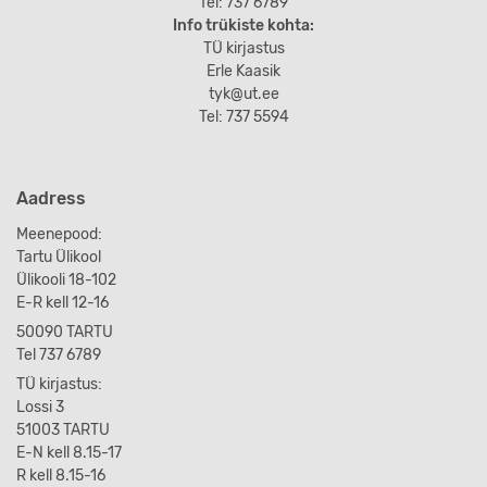
Tel: 737 6789
Info trükiste kohta:
TÜ kirjastus
Erle Kaasik
tyk@ut.ee
Tel: 737 5594
Aadress
Meenepood:
Tartu Ülikool
Ülikooli 18-102
E-R kell 12-16
50090 TARTU
Tel 737 6789
TÜ kirjastus:
Lossi 3
51003 TARTU
E-N kell 8.15-17
R kell 8.15-16