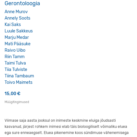
Gerontoloogia
Anne Murov
Annely Soots
Kai Saks
Luule Sakkeus
Marju Medar
Mati Pääsuke
Raivo Uibo
Riin Tamm
Taimi Tulva
Tiia Tulviste
Tiina Tambaum
Toivo Maimets
15,00
€
Müügitingimused
Viimase saja aasta jooksul on inimeste keskmine eluiga jõudsasti
kasvanud, järjest rohkem inimesi elab täis bioloogiliselt võimaliku eluea
ega sure enneaegselt. Eluea pikenemine koos sündimuse vähenemisega