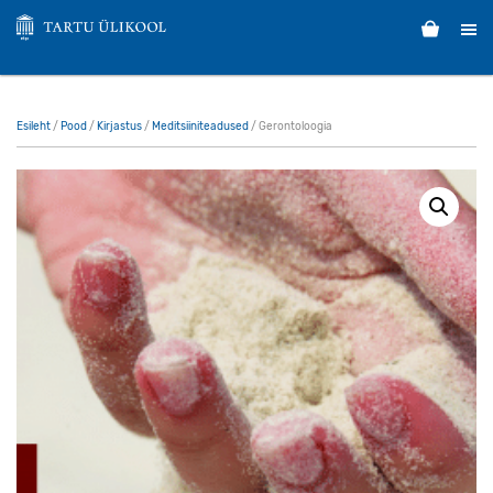
Esileht
/
Pood
/
Kirjastus
/
Meditsiiniteadused
/ Gerontoloogia