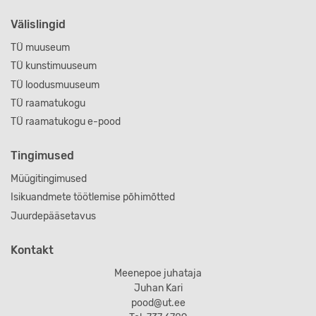
Välislingid
TÜ muuseum
TÜ kunstimuuseum
TÜ loodusmuuseum
TÜ raamatukogu
TÜ raamatukogu e-pood
Tingimused
Müügitingimused
Isikuandmete töötlemise põhimõtted
Juurdepääsetavus
Kontakt
Meenepoe juhataja
Juhan Kari
pood@ut.ee