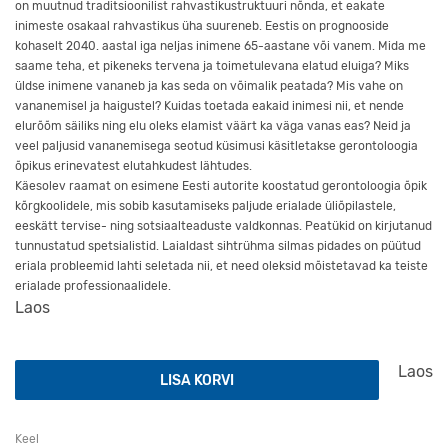
on muutnud traditsioonilist rahvastikustruktuuri nõnda, et eakate
inimeste osakaal rahvastikus üha suureneb. Eestis on prognooside
kohaselt 2040. aastal iga neljas inimene 65-aastane või vanem. Mida me
saame teha, et pikeneks tervena ja toimetulevana elatud eluiga? Miks
üldse inimene vananeb ja kas seda on võimalik peatada? Mis vahe on
vananemisel ja haigustel? Kuidas toetada eakaid inimesi nii, et nende
elurõõm säiliks ning elu oleks elamist väärt ka väga vanas eas? Neid ja
veel paljusid vananemisega seotud küsimusi käsitletakse gerontoloogia
õpikus erinevatest elutahkudest lähtudes.
Käesolev raamat on esimene Eesti autorite koostatud gerontoloogia õpik
kõrgkoolidele, mis sobib kasutamiseks paljude erialade üliõpilastele,
eeskätt tervise- ning sotsiaalteaduste valdkonnas. Peatükid on kirjutanud
tunnustatud spetsialistid. Laialdast sihtrühma silmas pidades on püütud
eriala probleemid lahti seletada nii, et need oleksid mõistetavad ka teiste
erialade professionaalidele.
Laos
Gerontoloogia kogus
Laos
LISA KORVI
Keel