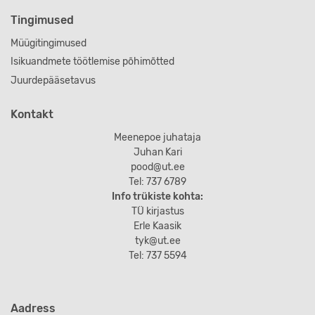
Tingimused
Müügitingimused
Isikuandmete töötlemise põhimõtted
Juurdepääsetavus
Kontakt
Meenepoe juhataja
Juhan Kari
pood@ut.ee
Tel: 737 6789
Info trükiste kohta:
TÜ kirjastus
Erle Kaasik
tyk@ut.ee
Tel: 737 5594
Aadress