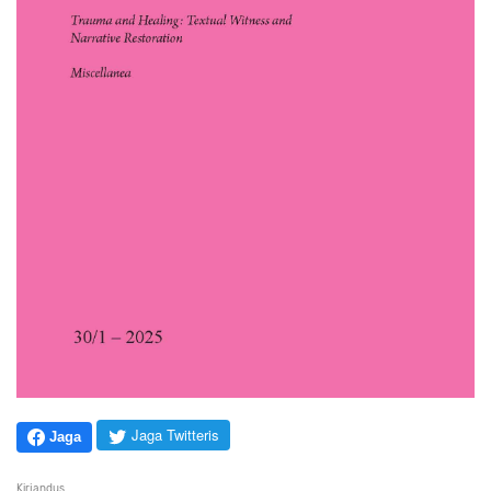
Jaga Twitteris
Jaga
Kirjandus