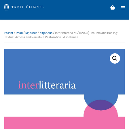
Esileht
/
Pood
/
Kirjastus
/
Kirjandus
/ Interlitteraria 30/1 (2025). Trauma and Healing:
Textual Witness and Narrative Restoration. Miscellanea