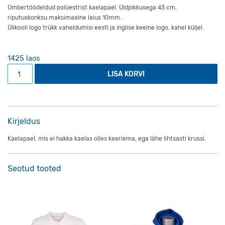
Ümbertöödeldud polüestrist kaelapael. Üldpikkusega 43 cm,
riputuskonksu maksimaalne laius 10mm.
Ülikooli logo trükk vaheldumisi eesti ja inglise keelne logo, kahel küljel.
1425 laos
Kaelapael kogus
LISA KORVI
Kirjeldus
Kaelapael, mis ei hakka kaelas olles keerlema, ega lähe lihtsasti krussi.
Seotud tooted