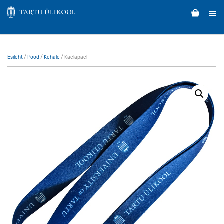
Esileht
/
Pood
/
Kehale
/ Kaelapael