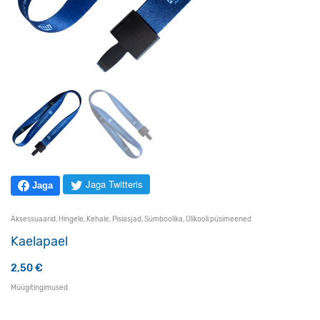
Jaga Twitteris
Jaga
Aksessuaarid
,
Hingele
,
Kehale
,
Pisiasjad
,
Sümboolika
,
Ülikooli püsimeened
Kaelapael
2,50
€
Müügitingimused