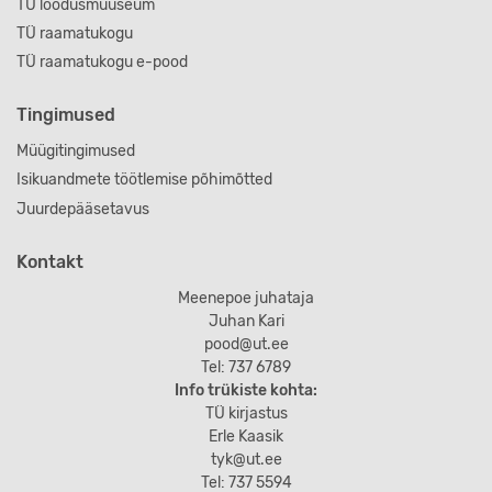
TÜ loodusmuuseum
TÜ raamatukogu
TÜ raamatukogu e-pood
Tingimused
Müügitingimused
Isikuandmete töötlemise põhimõtted
Juurdepääsetavus
Kontakt
Meenepoe juhataja
Juhan Kari
pood@ut.ee
Tel: 737 6789
Info trükiste kohta:
TÜ kirjastus
Erle Kaasik
tyk@ut.ee
Tel: 737 5594