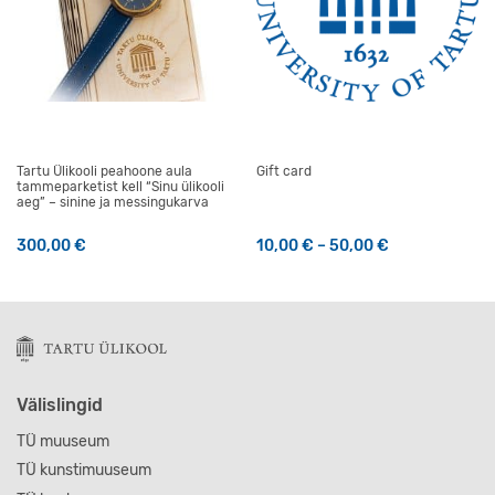
Tartu Ülikooli peahoone aula
Gift card
tammeparketist kell “Sinu ülikooli
aeg” – sinine ja messingukarva
Hinnavahemik:
300,00
€
10,00
€
–
50,00
€
Välislingid
TÜ muuseum
TÜ kunstimuuseum