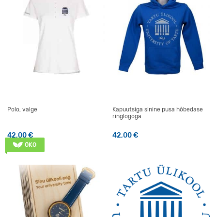
Polo, valge
Kapuutsiga sinine pusa hõbedase
ringlogoga
42,00
€
42,00
€
Sellel tootel on mitu varianti. Valikuid saab teha tootelehel
Sellel tootel on mitu varianti
ÖKO