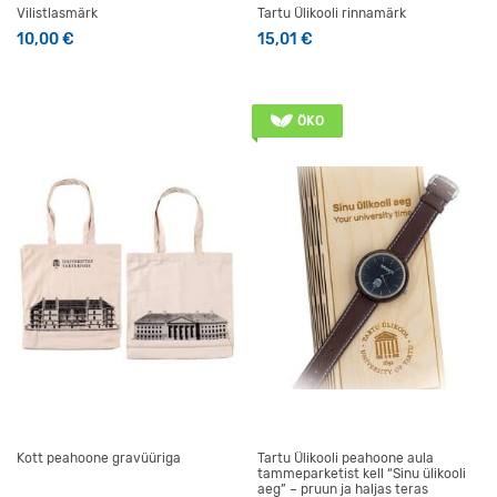
Vilistlasmärk
Tartu Ülikooli rinnamärk
10,00
€
15,01
€
ÖKO
Kott peahoone gravüüriga
Tartu Ülikooli peahoone aula
tammeparketist kell “Sinu ülikooli
aeg” – pruun ja haljas teras