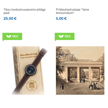
Tiksu loodusmuuseumis pildiga
Prillipuhastuslapp “Vana
padi
Antoomikum”
25,00
€
5,00
€
ÖKO
ÖKO