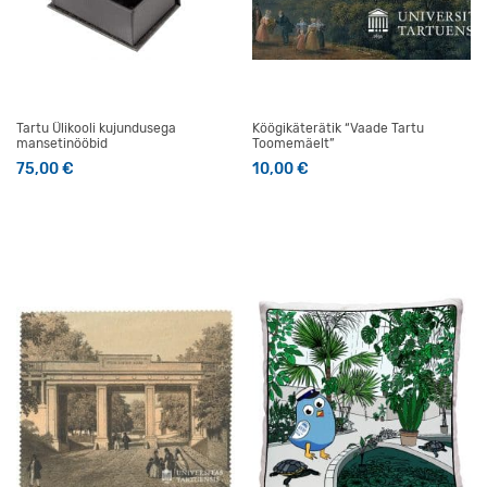
Tartu Ülikooli kujundusega
Köögikäterätik “Vaade Tartu
mansetinööbid
Toomemäelt”
75,00
€
10,00
€