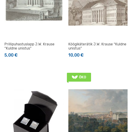
Prillipuhastuslapp J.W. Krause
Köögikäterätik J.W. Krause “Kuldne
“Kuldne unistus”
unistus”
5,00
€
10,00
€
ÖKO