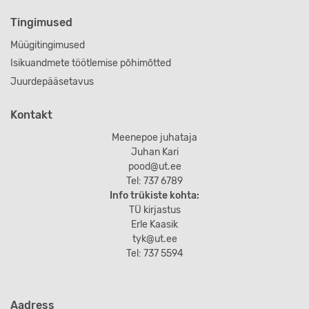
Tingimused
Müügitingimused
Isikuandmete töötlemise põhimõtted
Juurdepääsetavus
Kontakt
Meenepoe juhataja
Juhan Kari
pood@ut.ee
Tel: 737 6789
Info trükiste kohta:
TÜ kirjastus
Erle Kaasik
tyk@ut.ee
Tel: 737 5594
Aadress