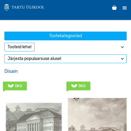
Tootekategooriad
Disain
ÖKO
ÖKO