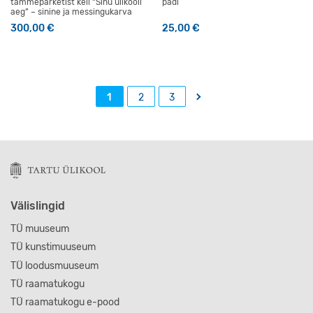
tammeparketist kell “Sinu ülikooli
padi
aeg” – sinine ja messingukarva
300,00
€
25,00
€
→
1
2
3
Välislingid
TÜ muuseum
TÜ kunstimuuseum
TÜ loodusmuuseum
TÜ raamatukogu
TÜ raamatukogu e-pood