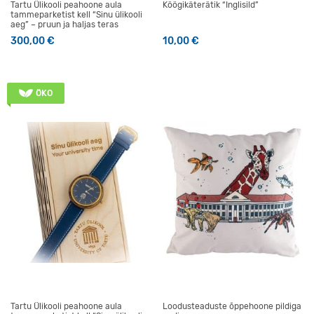
Tartu Ülikooli peahoone aula
Köögikäterätik “Inglisild”
tammeparketist kell “Sinu ülikooli
aeg” – pruun ja haljas teras
300,00
€
10,00
€
ÖKO
Tartu Ülikooli peahoone aula
Loodusteaduste õppehoone pildiga