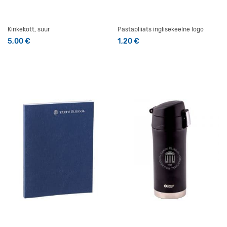
Kinkekott, suur
Pastapliiats inglisekeelne logo
5,00
€
1,20
€