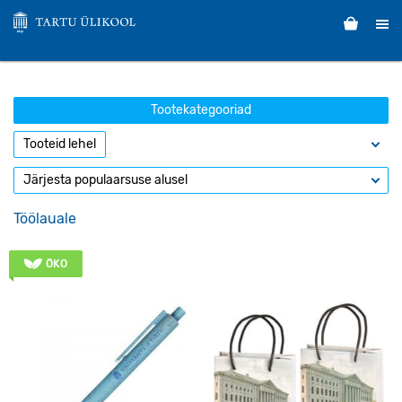
Tootekategooriad
Töölauale
ÖKO