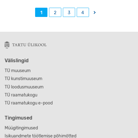
→
1
2
3
4
Välislingid
TÜ muuseum
TÜ kunstimuuseum
TÜ loodusmuuseum
TÜ raamatukogu
TÜ raamatukogu e-pood
Tingimused
Müügitingimused
Isikuandmete töötlemise põhimõtted