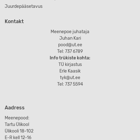
Juurdepääsetavus
Kontakt
Meenepoe juhataja
Juhan Kari
pood@ut.ee
Tel: 737 6789
Info trükiste kohta:
TÜ kirjastus
Erle Kaasik
tyk@ut.ee
Tel: 737 5594
Aadress
Meenepood:
Tartu Ülikool
Ülikooli 18-102
E-R kell 12-16