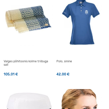
Valges põhitoonis kolme triibuga
Polo, sinine
sall
105,01
€
42,00
€
Sellel tootel on mitu varianti