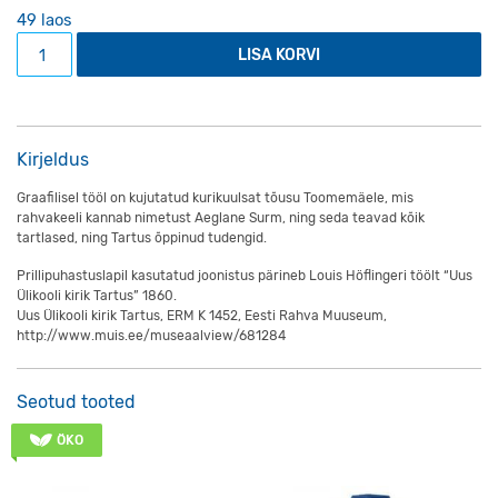
49 laos
Prillipuhastuslapp "Professorite allee ja ülikooli kirik" kogu
LISA KORVI
Kirjeldus
Graafilisel tööl on kujutatud kurikuulsat tõusu Toomemäele, mis
rahvakeeli kannab nimetust Aeglane Surm, ning seda teavad kõik
tartlased, ning Tartus õppinud tudengid.
Prillipuhastuslapil kasutatud joonistus pärineb Louis Höflingeri töölt “Uus
Ülikooli kirik Tartus” 1860.
Uus Ülikooli kirik Tartus, ERM K 1452, Eesti Rahva Muuseum,
http://www.muis.ee/museaalview/681284
Seotud tooted
ÖKO