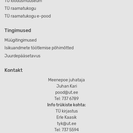
TÜ loodusmuuseum
TÜ raamatukogu
TÜ raamatukogu e-pood
Tingimused
Müügitingimused
Isikuandmete töötlemise põhimõtted
Juurdepääsetavus
Kontakt
Meenepoe juhataja
Juhan Kari
pood@ut.ee
Tel: 737 6789
Info trükiste kohta:
TÜ kirjastus
Erle Kaasik
tyk@ut.ee
Tel: 737 5594