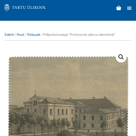
Esileht
/
Pood
/
Töölauale
/ Prillipuhastuslapp “Professorite allee ja ülikooli kirik”