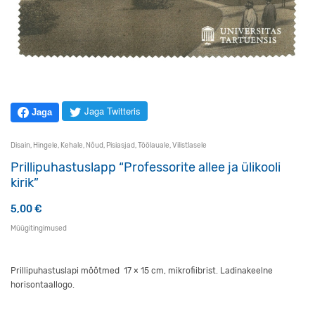
Jaga Twitteris
Jaga
Disain
,
Hingele
,
Kehale
,
Nõud
,
Pisiasjad
,
Töölauale
,
Vilistlasele
Prillipuhastuslapp “Professorite allee ja ülikooli
kirik”
5,00
€
Müügitingimused
Prillipuhastuslapi mõõtmed 17 × 15 cm, mikrofiibrist. Ladinakeelne
horisontaallogo.