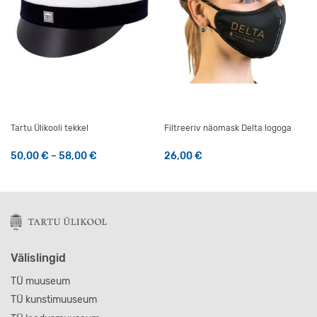
Tartu Ülikooli tekkel
Filtreeriv näomask Delta logoga
Hinnavahemik: 50,00 € kuni 58,00 €
50,00
€
–
58,00
€
26,00
€
Sellel tootel on mitu varianti. Valikuid saab teha tootelehel
Välislingid
TÜ muuseum
TÜ kunstimuuseum