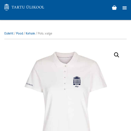
Esileht
/
Pood
/
Kehale
/ Polo, valge