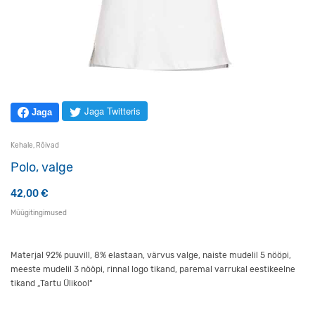
Jaga Twitteris
Jaga
Kehale
,
Rõivad
Polo, valge
42,00
€
Müügitingimused
Materjal 92% puuvill, 8% elastaan, värvus valge, naiste mudelil 5 nööpi,
meeste mudelil 3 nööpi, rinnal logo tikand, paremal varrukal eestikeelne
tikand „Tartu Ülikool“