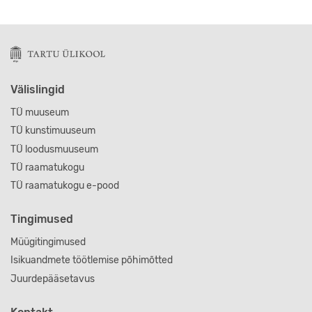
Sellel tootel on mitu varianti. Valikuid saab teha tootelehel
Välislingid
TÜ muuseum
TÜ kunstimuuseum
TÜ loodusmuuseum
TÜ raamatukogu
TÜ raamatukogu e-pood
Tingimused
Müügitingimused
Isikuandmete töötlemise põhimõtted
Juurdepääsetavus