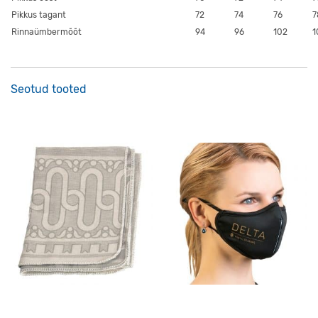
Pikkus tagant
72
74
76
7
Rinnaümbermõõt
94
96
102
1
Seotud tooted