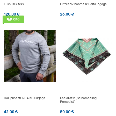
Luksuslik tekk
Filtreeriv näomask Delta logoga
120,00
€
26,00
€
ÖKO
Hall pusa #UNITARTU kirjaga
Kaelarätik „Seinamaaling
Pompeist“
42,00
€
50,00
€