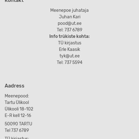
Kontakt
Meenepoe juhataja
Juhan Kari
pood@ut.ee
Tel: 737 6789
Info trükiste kohta:
TÜ kirjastus
Erle Kaasik
tyk@ut.ee
Tel: 737 5594
Aadress
Meenepood:
Tartu Ülikool
Ülikooli 18-102
E-R kell 12-16
50090 TARTU
Tel 737 6789
TÜ kirjastus: