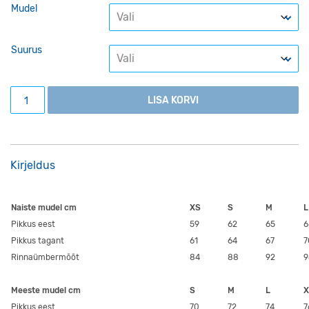
Mudel
Suurus
Polo, valge kogus
LISA KORVI
Kirjeldus
Naiste mudel cm
XS
S
M
L
Pikkus eest
59
62
65
6
Pikkus tagant
61
64
67
7
Rinnaümbermõõt
84
88
92
9
Meeste mudel cm
S
M
L
X
Pikkus eest
70
72
74
7