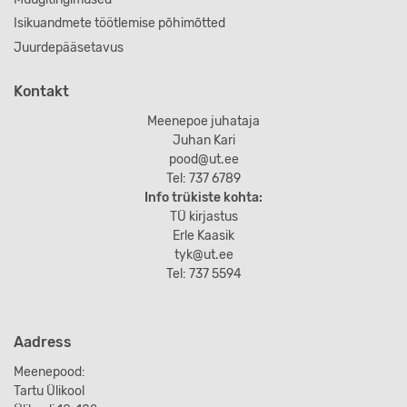
Isikuandmete töötlemise põhimõtted
Juurdepääsetavus
Kontakt
Meenepoe juhataja
Juhan Kari
pood@ut.ee
Tel: 737 6789
Info trükiste kohta:
TÜ kirjastus
Erle Kaasik
tyk@ut.ee
Tel: 737 5594
Aadress
Meenepood:
Tartu Ülikool