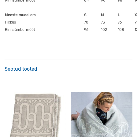
Rinnaümbermõõt
84
90
98
1
Meeste mudel cm
S
M
L
X
Pikkus
70
73
76
7
Rinnaümbermõõt
96
102
108
1
Seotud tooted