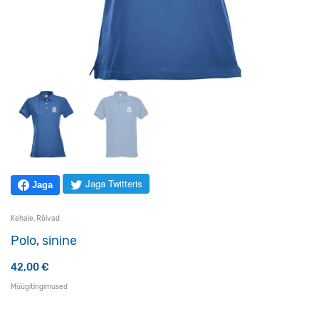
Jaga Twitteris
Jaga
Kehale
,
Rõivad
Polo, sinine
42,00
€
Müügitingimused