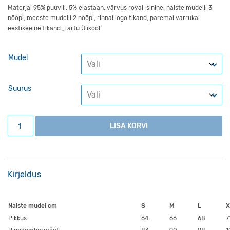
Materjal 95% puuvill, 5% elastaan, värvus royal-sinine, naiste mudelil 3
nööpi, meeste mudelil 2 nööpi, rinnal logo tikand, paremal varrukal
eestikeelne tikand „Tartu Ülikool“
Mudel
Suurus
Polo, sinine kogus
LISA KORVI
Kirjeldus
Naiste mudel cm
S
M
L
X
Pikkus
64
66
68
7