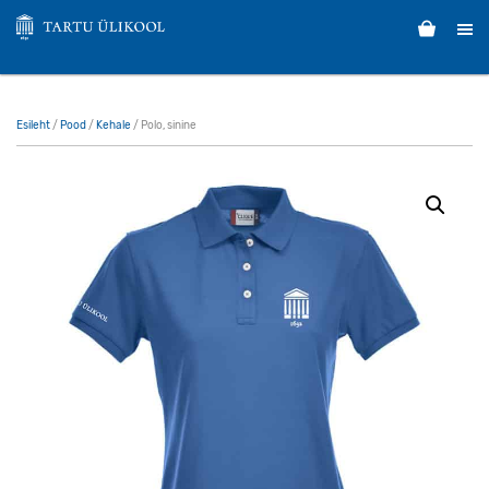
Esileht
/
Pood
/
Kehale
/ Polo, sinine