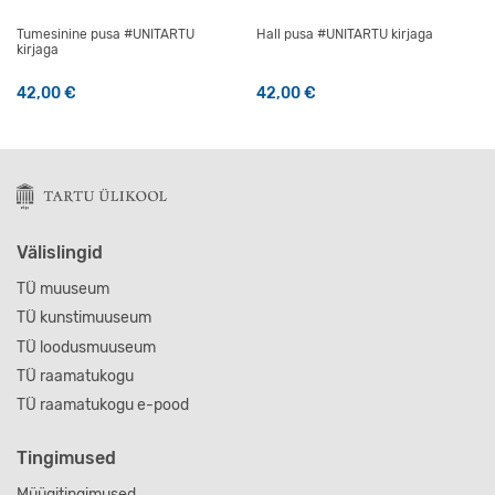
Tumesinine pusa #UNITARTU
Hall pusa #UNITARTU kirjaga
kirjaga
42,00
€
42,00
€
Sellel tootel on mitu varianti. Valikuid saab teha tootelehel
Sellel tootel on mitu varianti
Välislingid
TÜ muuseum
TÜ kunstimuuseum
TÜ loodusmuuseum
TÜ raamatukogu
TÜ raamatukogu e-pood
Tingimused
Müügitingimused