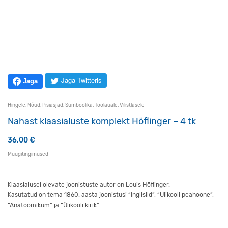
Jaga Twitteris
Jaga
Hingele
,
Nõud
,
Pisiasjad
,
Sümboolika
,
Töölauale
,
Vilistlasele
Nahast klaasialuste komplekt Höflinger – 4 tk
36,00
€
Müügitingimused
Klaasialusel olevate joonistuste autor on Louis Höflinger.
Kasutatud on tema 1860. aasta joonistusi “Inglisild”, “Ülikooli peahoone”,
“Anatoomikum” ja “Ülikooli kirik”.