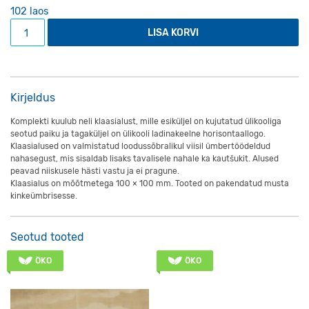
102 laos
Nahast klaasialuste komplekt Höflinger - 4 tk kogus
LISA KORVI
Kirjeldus
Komplekti kuulub neli klaasialust, mille esiküljel on kujutatud ülikooliga
seotud paiku ja tagaküljel on ülikooli ladinakeelne horisontaallogo.
Klaasialused on valmistatud loodussõbralikul viisil
ümbertöödeldud
nahasegust, mis sisaldab lisaks tavalisele nahale ka kautšukit. Alused
peavad niiskusele hästi vastu ja ei pragune.
Klaasialus on mõõtmetega 100 × 100 mm. Tooted on pakendatud musta
kinkeümbrisesse.
Seotud tooted
ÖKO
ÖKO