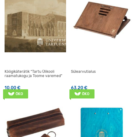
Köögikäterätik “Tartu Ülikooli
Sülearvutialus
raamatukogu ja Toome varemed”
10,00
€
63,20
€
ÖKO
ÖKO