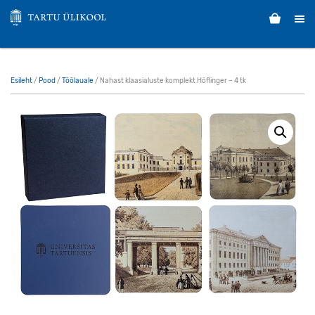
Esileht
/
Pood
/
Töölauale
/ Nahast klaasialuste komplekt Höflinger – 4 tk