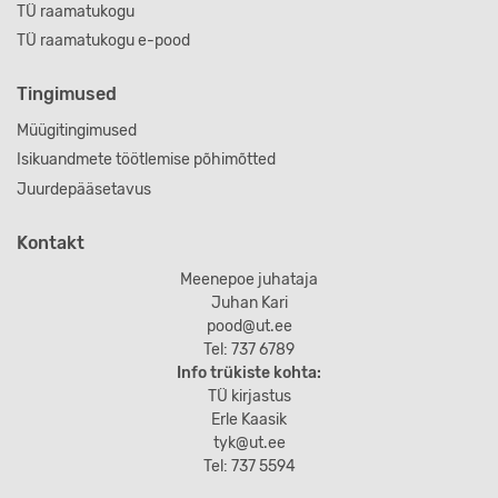
TÜ raamatukogu
TÜ raamatukogu e-pood
Tingimused
Müügitingimused
Isikuandmete töötlemise põhimõtted
Juurdepääsetavus
Kontakt
Meenepoe juhataja
Juhan Kari
pood@ut.ee
Tel: 737 6789
Info trükiste kohta:
TÜ kirjastus
Erle Kaasik
tyk@ut.ee
Tel: 737 5594