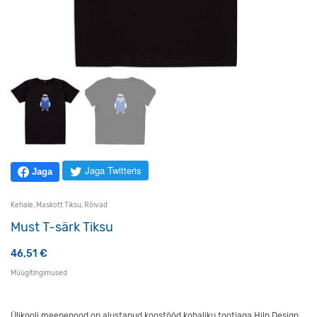
Jaga Twitteris
Jaga
Kehale
,
Maskott Tiksu
,
Rõivad
Must T-särk Tiksu
46,51
€
Müügitingimused
Ülikooli meenepood on alustanud koostööd kohaliku tootjaga Hilp Design,