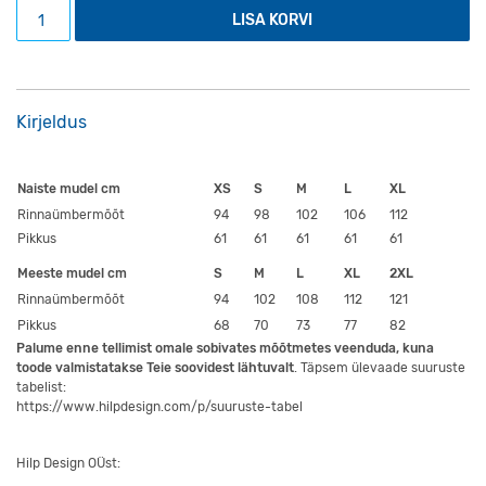
Must T-särk Tiksu kogus
LISA KORVI
Kirjeldus
Naiste mudel cm
XS
S
M
L
XL
Rinnaümbermõõt
94
98
102
106
112
Pikkus
61
61
61
61
61
Meeste mudel cm
S
M
L
XL
2XL
Rinnaümbermõõt
94
102
108
112
121
Pikkus
68
70
73
77
82
Palume enne tellimist omale sobivates mõõtmetes veenduda, kuna
toode valmistatakse Teie soovidest lähtuvalt
. Täpsem ülevaade suuruste
tabelist:
https://www.hilpdesign.com/p/suuruste-tabel
Hilp Design OÜst: