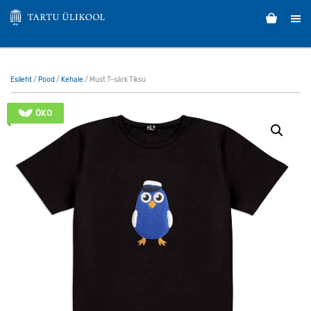
Esileht
/
Pood
/
Kehale
/ Must T-särk Tiksu
ÖKO