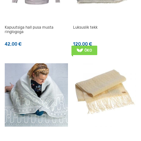
Kapuutsiga hall pusa musta
Luksuslik tekk
ringlogoga
42,00
€
120,00
€
Sellel tootel on mitu varianti. Valikuid saab teha tootelehel
ÖKO