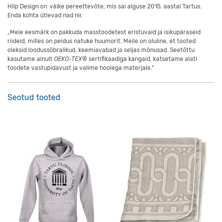
Hilp Design on väike pereettevõte, mis sai alguse 2015. aastal Tartus.
Enda kohta ütlevad nad nii:
„Meie eesmärk on pakkuda masstoodetest eristuvaid ja isikupäraseid
riideid, milles on peidus natuke huumorit. Meile on oluline, et tooted
oleksid loodussõbralikud, keemiavabad ja seljas mõnusad. Seetõttu
kasutame ainult
OEKO-TEX
®
sertifikaadiga kangaid, katsetame alati
toodete vastupidavust ja valime hoolega materjale.“
Seotud tooted