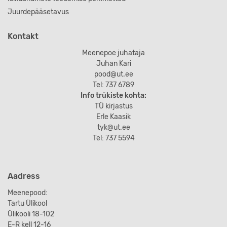
Juurdepääsetavus
Kontakt
Meenepoe juhataja
Juhan Kari
pood@ut.ee
Tel: 737 6789
Info trükiste kohta:
TÜ kirjastus
Erle Kaasik
tyk@ut.ee
Tel: 737 5594
Aadress
Meenepood:
Tartu Ülikool
Ülikooli 18-102
E-R kell 12-16