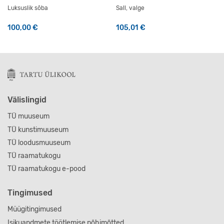
Luksuslik sõba
Sall, valge
100,00
€
105,01
€
Välislingid
TÜ muuseum
TÜ kunstimuuseum
TÜ loodusmuuseum
TÜ raamatukogu
TÜ raamatukogu e-pood
Tingimused
Müügitingimused
Isikuandmete töötlemise põhimõtted