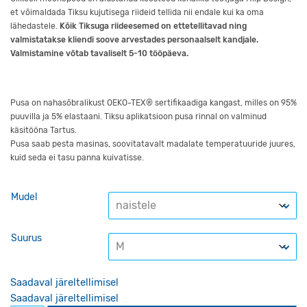
et võimaldada Tiksu kujutisega riideid tellida nii endale kui ka oma
lähedastele.
Kõik Tiksuga riideesemed on ettetellitavad ning
valmistatakse kliendi soove arvestades personaalselt kandjale.
Valmistamine võtab tavaliselt 5-10 tööpäeva.
Pusa on nahasõbralikust OEKO-TEX® sertifikaadiga kangast, milles on 95%
puuvilla ja 5% elastaani. Tiksu aplikatsioon pusa rinnal on valminud
käsitööna Tartus.
Pusa saab pesta masinas, soovitatavalt madalate temperatuuride juures,
kuid seda ei tasu panna kuivatisse.
Mudel
Suurus
Saadaval järeltellimisel
Saadaval järeltellimisel