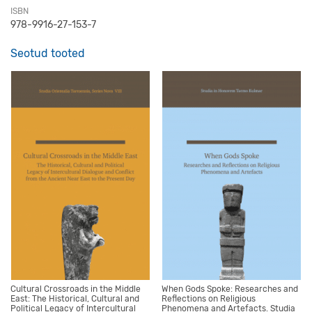
ISBN
978-9916-27-153-7
Seotud tooted
Cultural Crossroads in the Middle
When Gods Spoke: Researches and
East: The Historical, Cultural and
Reflections on Religious
Political Legacy of Intercultural
Phenomena and Artefacts. Studia