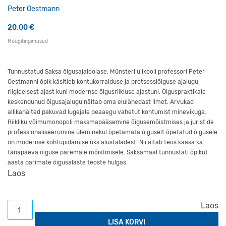
Peter Oestmann
20,00
€
Müügitingimused
Tunnustatud Saksa õigusajaloolase, Münsteri ülikooli professori Peter
Oestmanni õpik käsitleb kohtukorralduse ja protsessiõiguse ajalugu
riigieelsest ajast kuni modernse õigusriikluse ajastuni. Õiguspraktikale
keskendunud õigusajalugu näitab oma elulähedast ilmet. Arvukad
allikanäited pakuvad lugejale peaaegu vahetut kohtumist minevikuga.
Riikliku võimumonopoli maksmapääsemine õigusemõistmises ja juristide
professionaliseerumine üleminekul õpetamata õiguselt õpetatud õigusele
on modernse kohtupidamise üks alustaladest. Nii aitab teos kaasa ka
tänapäeva õiguse paremale mõistmisele. Saksamaal tunnustati õpikut
aasta parimate õigusalaste teoste hulgas.
Laos
Õigusajaloo radadel: kohus ja protsess kogus
Laos
LISA KORVI