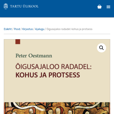
Esileht
/
Pood
/
Kirjastus
/
Ajalugu
/ Õigusajaloo radadel: kohus ja protsess