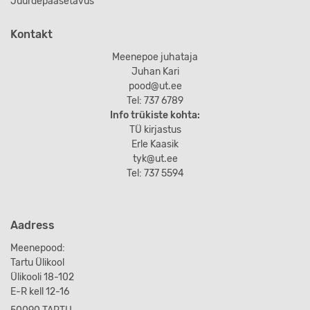
Juurdepääsetavus
Kontakt
Meenepoe juhataja
Juhan Kari
pood@ut.ee
Tel: 737 6789
Info trükiste kohta:
TÜ kirjastus
Erle Kaasik
tyk@ut.ee
Tel: 737 5594
Aadress
Meenepood:
Tartu Ülikool
Ülikooli 18-102
E-R kell 12-16