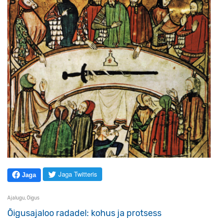
Jaga Twitteris
Jaga
Ajalugu
,
Õigus
Õigusajaloo radadel: kohus ja protsess