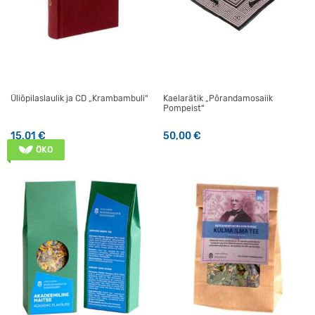
Üliõpilaslaulik ja CD „Krambambuli“
Kaelarätik „Põrandamosaiik
Pompeist“
15,01
€
50,00
€
ÖKO