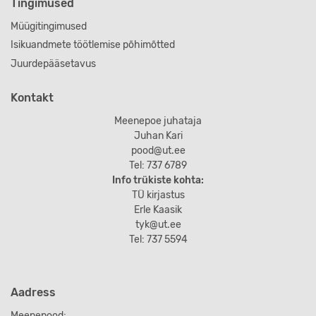
Tingimused
Müügitingimused
Isikuandmete töötlemise põhimõtted
Juurdepääsetavus
Kontakt
Meenepoe juhataja
Juhan Kari
pood@ut.ee
Tel: 737 6789
Info trükiste kohta:
TÜ kirjastus
Erle Kaasik
tyk@ut.ee
Tel: 737 5594
Aadress
Meenepood: