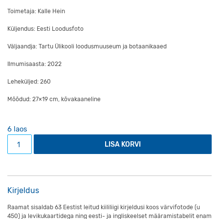
Toimetaja: Kalle Hein
Küljendus: Eesti Loodusfoto
Väljaandja: Tartu Ülikooli loodusmuuseum ja botaanikaaed
Ilmumisaasta: 2022
Leheküljed: 260
Mõõdud: 27×19 cm, kõvakaaneline
6 laos
Raamat "Kiilid" Sarjast Eesti elurikkus kogus
LISA KORVI
Kirjeldus
Raamat sisaldab 63 Eestist leitud kiililiigi kirjeldusi koos värvifotode (u
450) ja levikukaartidega ning eesti- ja ingliskeelset määramistabelit enam