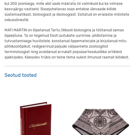
kui 200 joonisega, mille abil saab määrata nii valmikuid kui ka viimase
kasvujärgu vastseid. Sissejuhatavas osas antakse ülevaade kiilide
süstemaatikast, bioloogiast ja ökoloogiast. Esitatud on erialaste mõistete
oskussõnastik.
MATI MARTIN on lõpetanud Tartu Ülikooli bioloogina ja töötanud samas
õppejõuna. Ta on tegelnud Eesti putukate uurimise, pildistamise ja
tutvustamisega huvilistele, koostanud õppematerjale ja kirjutanud mitu
põhikooliõpikut, redigeerinud paljude väljaannete zooloogilist
terminoloogiat ning avaldanud arvukalt populaarteaduslikke artikleid
ajakirjades. Käesolev trükis on teine tema sulest ilmunud raamat kiilidest.
Seotud tooted