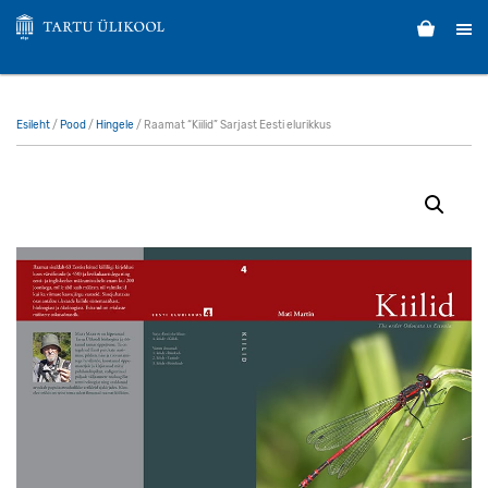
Esileht
/
Pood
/
Hingele
/ Raamat “Kiilid” Sarjast Eesti elurikkus