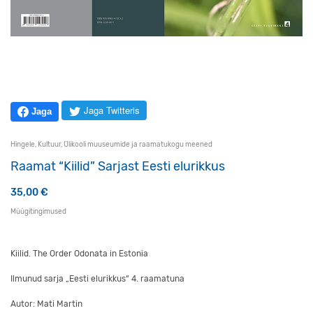
Jaga Twitteris
Jaga
Hingele
,
Kultuur
,
Ülikooli muuseumide ja raamatukogu meened
Raamat “Kiilid” Sarjast Eesti elurikkus
35,00
€
Müügitingimused
Kiilid. The Order Odonata in Estonia
Ilmunud sarja „Eesti elurikkus“ 4. raamatuna
Autor: Mati Martin