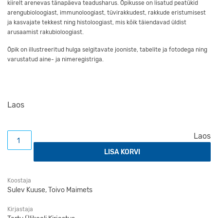
kiirelt arenevas tänapäeva teadusharus. Õpikusse on lisatud peatükid
arengubioloogiast, immunoloogiast, tüvirakkudest, rakkude eristumisest
ja kasvajate tekkest ning histoloogiast, mis kõik täiendavad üldist
arusaamist rakubioloogiast.
Õpik on illustreeritud hulga selgitavate jooniste, tabelite ja fotodega ning
varustatud aine- ja nimeregistriga.
Laos
Rakubioloogia kogus
Laos
LISA KORVI
Koostaja
Sulev Kuuse, Toivo Maimets
Kirjastaja