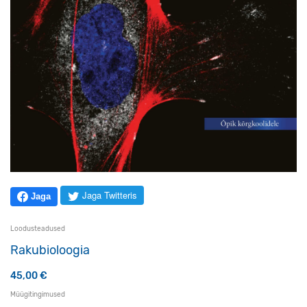
Jaga Twitteris
Jaga
Loodusteadused
Rakubioloogia
45,00
€
Müügitingimused