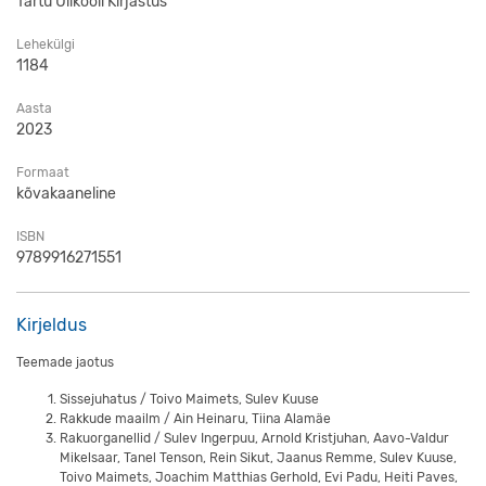
Tartu Ülikooli Kirjastus
Lehekülgi
1184
Aasta
2023
Formaat
kõvakaaneline
ISBN
9789916271551
Kirjeldus
Teemade jaotus
Sissejuhatus / Toivo Maimets, Sulev Kuuse
Rakkude maailm / Ain Heinaru, Tiina Alamäe
Rakuorganellid / Sulev Ingerpuu, Arnold Kristjuhan, Aavo-Valdur
Mikelsaar, Tanel Tenson, Rein Sikut, Jaanus Remme, Sulev Kuuse,
Toivo Maimets, Joachim Matthias Gerhold, Evi Padu, Heiti Paves,