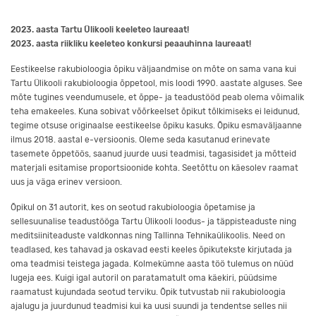
2023. aasta Tartu Ülikooli keeleteo laureaat!
2023. aasta riikliku keeleteo konkursi peaauhinna laureaat!
Eestikeelse rakubioloogia õpiku väljaandmise on mõte on sama vana kui
Tartu Ülikooli rakubioloogia õppetool, mis loodi 1990. aastate alguses. See
mõte tugines veendumusele, et õppe- ja teadustööd peab olema võimalik
teha emakeeles. Kuna sobivat võõrkeelset õpikut tõlkimiseks ei leidunud,
tegime otsuse originaalse eestikeelse õpiku kasuks. Õpiku esmaväljaanne
ilmus 2018. aastal e-versioonis. Oleme seda kasutanud erinevate
tasemete õppetöös, saanud juurde uusi teadmisi, tagasisidet ja mõtteid
materjali esitamise proportsioonide kohta. Seetõttu on käesolev raamat
uus ja väga erinev versioon.
Õpikul on 31 autorit, kes on seotud rakubioloogia õpetamise ja
sellesuunalise teadustööga Tartu Ülikooli loodus- ja täppisteaduste ning
meditsiiniteaduste valdkonnas ning Tallinna Tehnikaülikoolis. Need on
teadlased, kes tahavad ja oskavad eesti keeles õpikutekste kirjutada ja
oma teadmisi teistega jagada. Kolmekümne aasta töö tulemus on nüüd
lugeja ees. Kuigi igal autoril on paratamatult oma käekiri, püüdsime
raamatust kujundada seotud terviku. Õpik tutvustab nii rakubioloogia
ajalugu ja juurdunud teadmisi kui ka uusi suundi ja tendentse selles nii