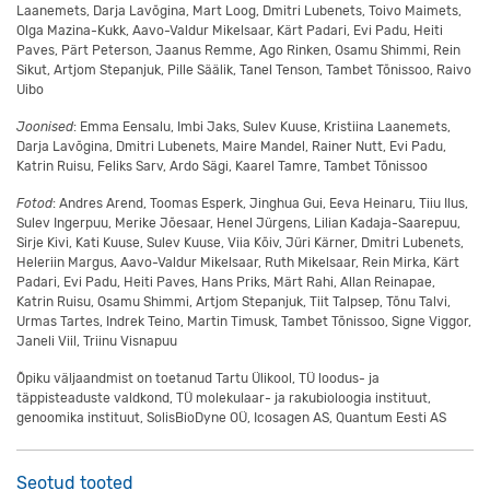
Laanemets, Darja Lavõgina, Mart Loog, Dmitri Lubenets, Toivo Maimets,
Olga Mazina-Kukk, Aavo-Valdur Mikelsaar, Kärt Padari, Evi Padu, Heiti
Paves, Pärt Peterson, Jaanus Remme, Ago Rinken, Osamu Shimmi, Rein
Sikut, Artjom Stepanjuk, Pille Säälik, Tanel Tenson, Tambet Tõnissoo, Raivo
Uibo
Joonised
: Emma Eensalu, Imbi Jaks, Sulev Kuuse, Kristiina Laanemets,
Darja Lavõgina, Dmitri Lubenets, Maire Mandel, Rainer Nutt, Evi Padu,
Katrin Ruisu, Feliks Sarv, Ardo Sägi, Kaarel Tamre, Tambet Tõnissoo
Fotod
: Andres Arend, Toomas Esperk, Jinghua Gui, Eeva Heinaru, Tiiu Ilus,
Sulev Ingerpuu, Merike Jõesaar, Henel Jürgens, Lilian Kadaja-Saarepuu,
Sirje Kivi, Kati Kuuse, Sulev Kuuse, Viia Kõiv, Jüri Kärner, Dmitri Lubenets,
Heleriin Margus, Aavo-Valdur Mikelsaar, Ruth Mikelsaar, Rein Mirka, Kärt
Padari, Evi Padu, Heiti Paves, Hans Priks, Märt Rahi, Allan Reinapae,
Katrin Ruisu, Osamu Shimmi, Artjom Stepanjuk, Tiit Talpsep, Tõnu Talvi,
Urmas Tartes, Indrek Teino, Martin Timusk, Tambet Tõnissoo, Signe Viggor,
Janeli Viil, Triinu Visnapuu
Õpiku väljaandmist on toetanud Tartu Ülikool, TÜ loodus- ja
täppisteaduste valdkond, TÜ molekulaar- ja rakubioloogia instituut,
genoomika instituut, SolisBioDyne OÜ, Icosagen AS, Quantum Eesti AS
Seotud tooted