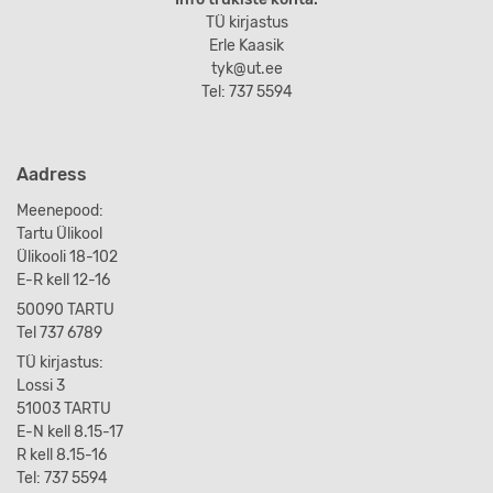
TÜ kirjastus
Erle Kaasik
tyk@ut.ee
Tel: 737 5594
Aadress
Meenepood:
Tartu Ülikool
Ülikooli 18-102
E-R kell 12-16
50090 TARTU
Tel 737 6789
TÜ kirjastus:
Lossi 3
51003 TARTU
E-N kell 8.15-17
R kell 8.15-16
Tel: 737 5594