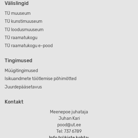
Välislingid
TÜ muuseum
TÜ kunstimuuseum
TÜ loodusmuuseum
TÜ raamatukogu
TÜ raamatukogu e-pood
Tingimused
Müügitingimused
Isikuandmete töötlemise põhimõtted
Juurdepääsetavus
Kontakt
Meenepoe juhataja
Juhan Kari
pood@ut.ee
Tel: 737 6789
Info trükiste kohta: