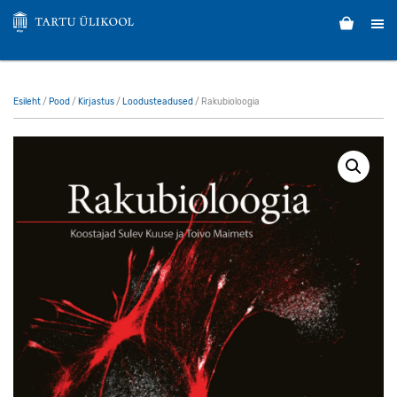
Esileht
/
Pood
/
Kirjastus
/
Loodusteadused
/ Rakubioloogia