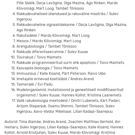
Pille Säälik, Darja Lavõgina, Olga Mazina, Ago Rinken, Mardo
Kõivomägi, Mart Loog, Tambet Tõnissoo
Rakkudevahelised ühendused ja rakuväline maatriks / Sulev
Ingerpuu
Rakkudevaheline signaaliülekanne / Darja Lavõgina, Olga Mazina,
Ago Rinken
Rakutsükkel / Mardo Kõivomägi, Mart Loog
Meioos / Mardo Kõivomägi, Mart Loog
Arengubioloogia / Tambet Tõnissoo
Rakkude diferentseerumine / Sulev Kuuse
Tüvirakud / Toivo Maimets
Rakkude programmeeritud surm ehk apoptoos / Toivo Maimets
Kasvajate bioloogia / Toivo Maimets
Immuunsus / Kalle Kisand, Pärt Peterson, Raivo Uibo
Imetajate erinevad koetüübid / Andres Arend
Taimerakk / Evi Padu
Mudelorganismid, mutatsioonid ja geneetiliselt modifitseeritud
organismid / Sulev Kuuse, Hannes Kollist, Kristiina Laanemets
Valik rakubioloogia meetodeid / Dmitri Lubenets, Kärt Padari,
Artjom Stepanjuk, Osamu Shimmi, Tambet Tõnissoo, Sulev
Ingerpuu, Aavo-Valdur Mikelsaar, Lilian Kadaja-Saarepuu
Autorid
: Tiina Alamäe, Andres Arend, Joachim Matthias Gerhold, Ain
Heinaru, Sulev Ingerpuu, Lilian Kadaja-Saarepuu, Kalle Kisand, Hannes
Kollist, Arnold Kristjuhan, Sulev Kuuse, Mardo Kõivomägi, Kristiina