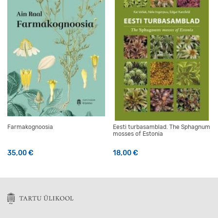
Farmakognoosia
Eesti turbasamblad. The Sphagnum
mosses of Estonia
35,00
€
18,00
€