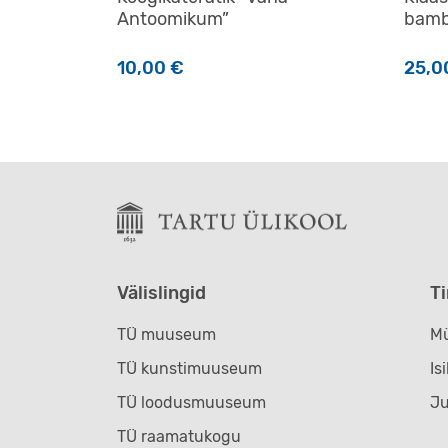
Antoomikum”
bamb
10,00
€
25,0
Välislingid
T
TÜ muuseum
Mü
TÜ kunstimuuseum
Is
TÜ loodusmuuseum
J
TÜ raamatukogu