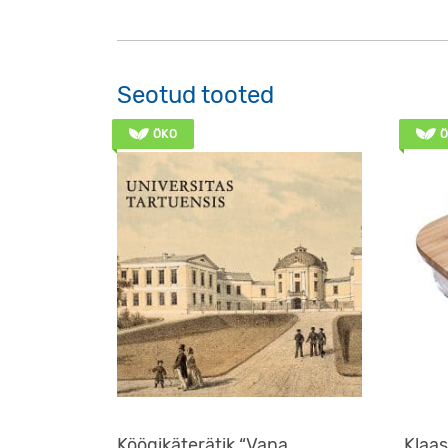
Seotud tooted
ÖKO
Ö
Köögikäterätik “Vana
Klaas