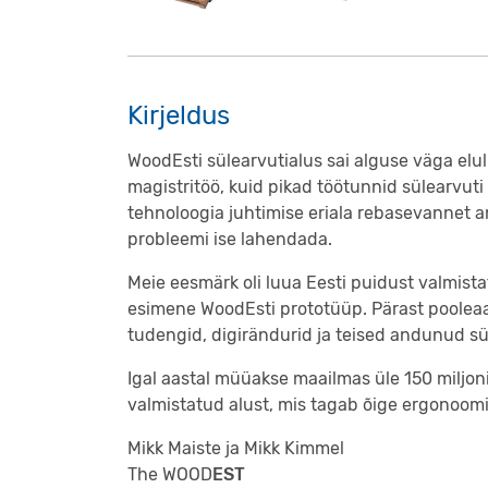
Kirjeldus
WoodEsti sülearvutialus sai alguse väga elul
magistritöö, kuid pikad töötunnid sülearvuti
tehnoloogia juhtimise eriala rebasevannet 
probleemi ise lahendada.
Meie eesmärk oli luua Eesti puidust valmista
esimene WoodEsti prototüüp. Pärast pooleaa
tudengid, digirändurid ja teised andunud sü
Igal aastal müüakse maailmas üle 150 miljon
valmistatud alust, mis tagab õige ergonoom
Mikk Maiste ja Mikk Kimmel
The WOOD
EST