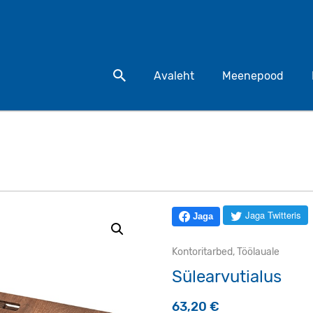
Otsi toodet
Avaleht
Meenepood
Jaga Twitteris
Jaga
Kontoritarbed
,
Töölauale
Sülearvutialus
63,20
€