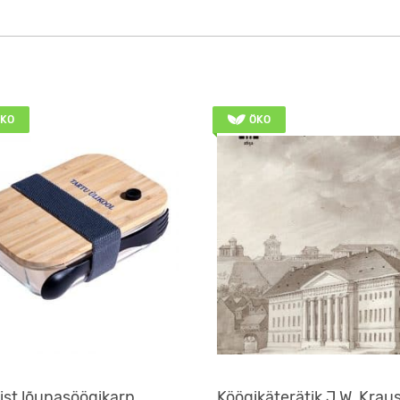
KO
ÖKO
ist lõunasöögikarp
Köögikäterätik J.W. Krau