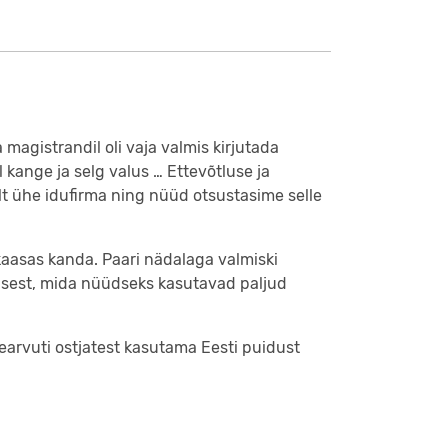
magistrandil oli vaja valmis kirjutada
 kange ja selg valus … Ettevõtluse ja
t ühe idufirma ning nüüd otsustasime selle
 kaasas kanda. Paari nädalaga valmiski
usest, mida nüüdseks kasutavad paljud
earvuti ostjatest kasutama Eesti puidust