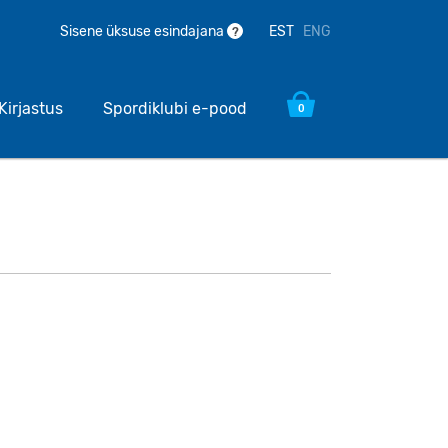
EST
ENG
Sisene üksuse esindajana
?
Kirjastus
Spordiklubi e-pood
0