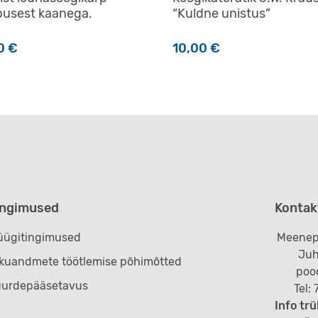
usest kaanega.
“Kuldne unistus”
0
€
10,00
€
ingimused
Kontak
ügitingimused
Meenep
Juh
ikuandmete töötlemise põhimõtted
poo
uurdepääsetavus
Tel:
Info trü