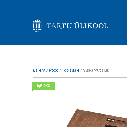
Esileht
/
Pood
/
Töölauale
/ Sülearvutialus
ÖKO