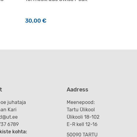
30,00
€
t
Aadress
oe juhataja
Meenepood:
an Kari
Tartu Ülikool
d@ut.ee
Ülikooli 18-102
 737 6789
E-R kell 12-16
kiste kohta:
50090 TARTU