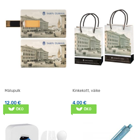
Mälupulk
Kinkekott, väike
12,00
€
4,00
€
ÖKO
ÖKO