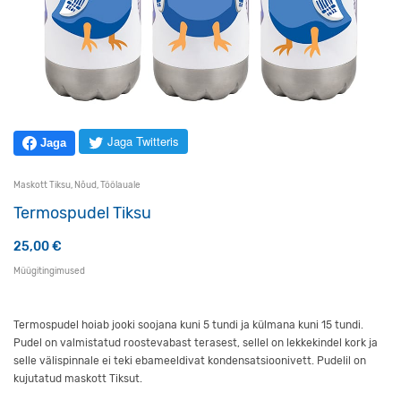
Jaga Twitteris
Jaga
Maskott Tiksu
,
Nõud
,
Töölauale
Termospudel Tiksu
25,00
€
Müügitingimused
Termospudel hoiab jooki soojana kuni 5 tundi ja külmana kuni 15 tundi.
Pudel on valmistatud roostevabast terasest, sellel on lekkekindel kork ja
selle välispinnale ei teki ebameeldivat kondensatsioonivett. Pudelil on
kujutatud maskott Tiksut.