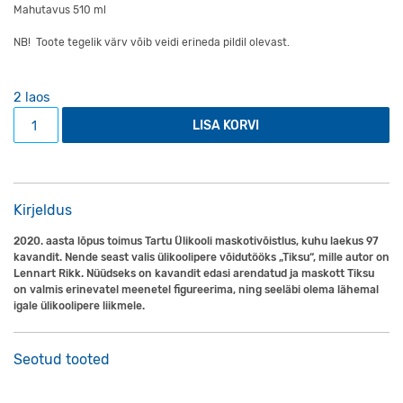
Mahutavus 510 ml
NB! Toote tegelik värv võib veidi erineda pildil olevast.
2 laos
Termospudel Tiksu kogus
LISA KORVI
Kirjeldus
2020. aasta lõpus toimus Tartu Ülikooli maskotivõistlus, kuhu laekus 97
kavandit. Nende seast valis ülikoolipere võidutööks „Tiksu“, mille autor on
Lennart Rikk. Nüüdseks on kavandit edasi arendatud ja maskott Tiksu
on valmis erinevatel meenetel figureerima, ning seeläbi olema lähemal
igale ülikoolipere liikmele.
Seotud tooted