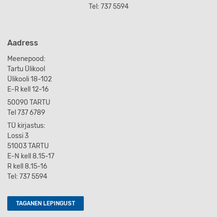
Tel: 737 5594
Aadress
Meenepood:
Tartu Ülikool
Ülikooli 18-102
E-R kell 12-16
50090 TARTU
Tel 737 6789
TÜ kirjastus:
Lossi 3
51003 TARTU
E-N kell 8.15-17
R kell 8.15-16
Tel: 737 5594
TAGANEN LEPINGUST