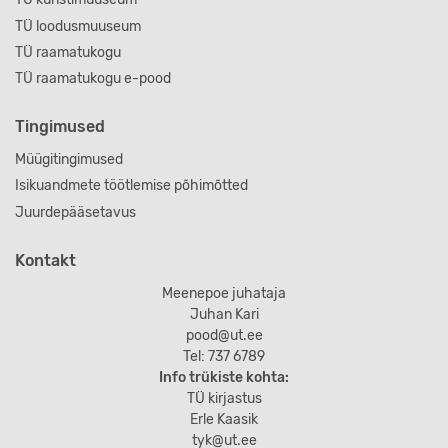
TÜ loodusmuuseum
TÜ raamatukogu
TÜ raamatukogu e-pood
Tingimused
Müügitingimused
Isikuandmete töötlemise põhimõtted
Juurdepääsetavus
Kontakt
Meenepoe juhataja
Juhan Kari
pood@ut.ee
Tel: 737 6789
Info trükiste kohta:
TÜ kirjastus
Erle Kaasik
tyk@ut.ee