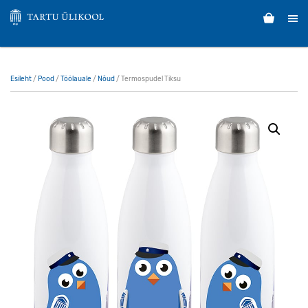
Esileht
/
Pood
/
Töölauale
/
Nõud
/ Termospudel Tiksu