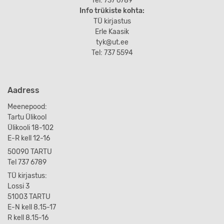
Tel: 737 6789
Info trükiste kohta:
TÜ kirjastus
Erle Kaasik
tyk@ut.ee
Tel: 737 5594
Aadress
Meenepood:
Tartu Ülikool
Ülikooli 18-102
E-R kell 12-16
50090 TARTU
Tel 737 6789
TÜ kirjastus:
Lossi 3
51003 TARTU
E-N kell 8.15-17
R kell 8.15-16