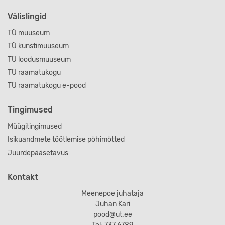
Välislingid
TÜ muuseum
TÜ kunstimuuseum
TÜ loodusmuuseum
TÜ raamatukogu
TÜ raamatukogu e-pood
Tingimused
Müügitingimused
Isikuandmete töötlemise põhimõtted
Juurdepääsetavus
Kontakt
Meenepoe juhataja
Juhan Kari
pood@ut.ee