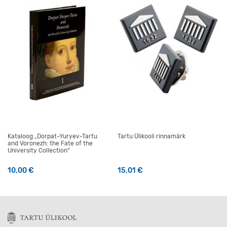
Kataloog „Dorpat-Yuryev-Tartu
Tartu Ülikooli rinnamärk
and Voronezh: the Fate of the
University Collection“
10,00
€
15,01
€