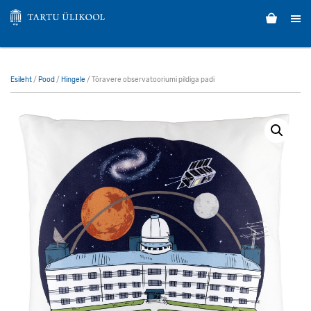
Esileht
/
Pood
/
Hingele
/ Tõravere observatooriumi pildiga padi