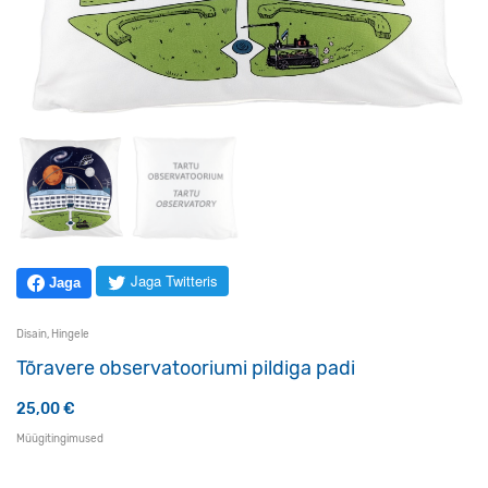
Jaga Twitteris
Jaga
Disain
,
Hingele
Tõravere observatooriumi pildiga padi
25,00
€
Müügitingimused