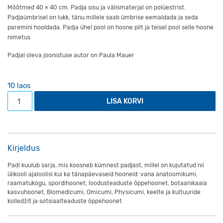
Mõõtmed 40 × 40 cm. Padja sisu ja välismaterjal on polüestrist.
Padjaümbrisel on lukk, tänu millele saab ümbrise eemaldada ja seda
paremini hooldada. Padja ühel pool on hoone pilt ja teisel pool selle hoone
nimetus
Padjal oleva joonistuse autor on Paula Mauer
10 laos
Tõravere observatooriumi pildiga padi kogus
LISA KORVI
Kirjeldus
Padi kuulub sarja, mis koosneb kümnest padjast, millel on kujutatud nii
ülikooli ajaloolisi kui ka tänapäevaseid hooneid: vana anatoomikumi,
raamatukogu, spordihoonet, loodusteaduste õppehoonet, botaanikaaia
kasvuhoonet, Biomedicumi, Omicumi, Physicumi, keelte ja kultuuride
kolledžit ja sotsiaalteaduste õppehoonet