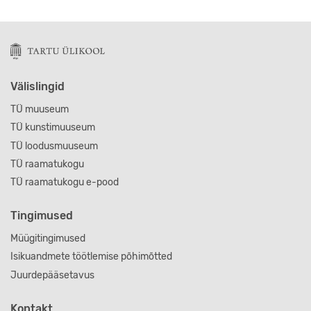
Sellel tootel on mitu varianti
Välislingid
TÜ muuseum
TÜ kunstimuuseum
TÜ loodusmuuseum
TÜ raamatukogu
TÜ raamatukogu e-pood
Tingimused
Müügitingimused
Isikuandmete töötlemise põhimõtted
Juurdepääsetavus
Kontakt