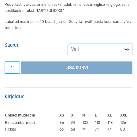
Puuvillast, värvus sinine, unisex mudel, rinnal eesti-inglise ringlogo, seljal
eestikeelne tekst „TARTU ÜLIKOOL“
Lubatud masinpesu 40 kraadi juures. Soovitatavalt pesta koos sama värvi
toodetega
Suurus
Unisex T-särk ringlogoga, sinine kogus
LISA KORVI
Kirjeldus
Unisex mudel cm
XS
S
M
L
XL
XXL
Rinnaümbermõõt
86
94
102
110
118
126
Pikkus
66
68
71
74
77
80