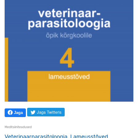
Jaga Twitteris
Jaga
Meditsiiniteadused
Veterinaarparasitoloogia. Lameusstõved