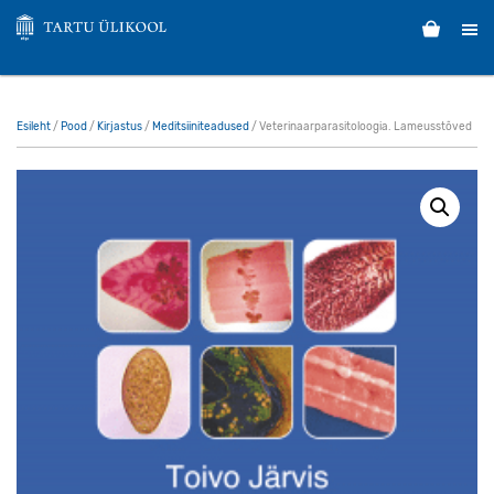
Esileht
/
Pood
/
Kirjastus
/
Meditsiiniteadused
/ Veterinaarparasitoloogia. Lameusstõved