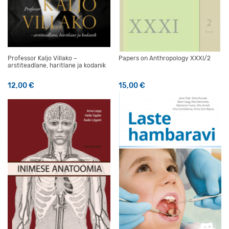
Professor Kaljo Villako –
Papers on Anthropology XXXI/2
arstiteadlane, haritlane ja kodanik
12,00
€
15,00
€