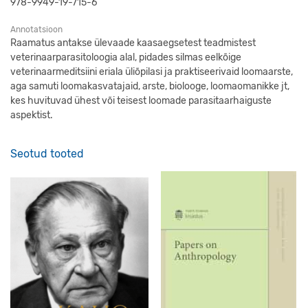
978-9949-19-715-6
Annotatsioon
Raamatus antakse ülevaade kaasaegsetest teadmistest
veterinaarparasitoloogia alal, pidades silmas eelkõige
veterinaarmeditsiini eriala üliõpilasi ja praktiseerivaid loomaarste,
aga samuti loomakasvatajaid, arste, biolooge, loomaomanikke jt,
kes huvituvad ühest või teisest loomade parasitaarhaiguste
aspektist.
Seotud tooted