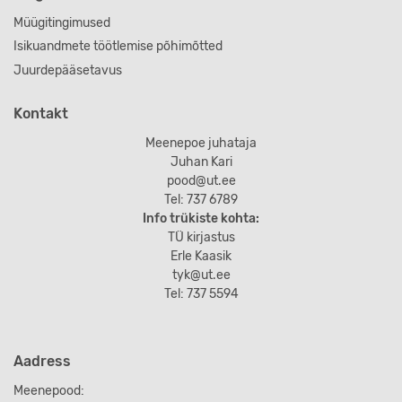
Müügitingimused
Isikuandmete töötlemise põhimõtted
Juurdepääsetavus
Kontakt
Meenepoe juhataja
Juhan Kari
pood@ut.ee
Tel: 737 6789
Info trükiste kohta:
TÜ kirjastus
Erle Kaasik
tyk@ut.ee
Tel: 737 5594
Aadress
Meenepood: