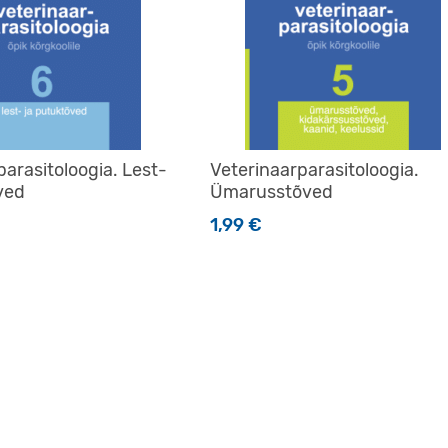
parasitoloogia. Lest-
Veterinaarparasitoloogia.
ved
Ümarusstõved
1,99
€