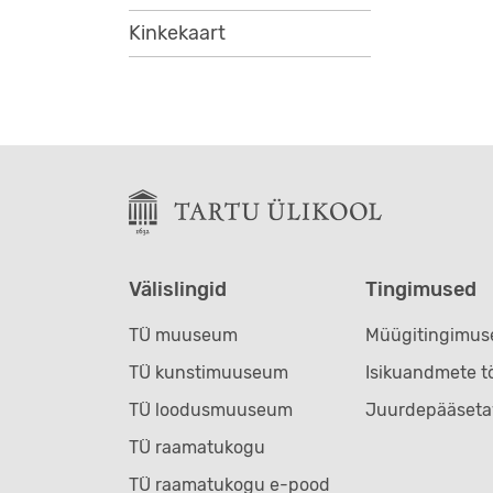
Kinkekaart
Välislingid
Tingimused
TÜ muuseum
Müügitingimus
TÜ kunstimuuseum
Isikuandmete t
TÜ loodusmuuseum
Juurdepääseta
TÜ raamatukogu
TÜ raamatukogu e-pood