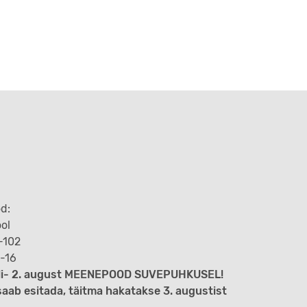
d:
ool
8-102
2-16
uuli- 2. august MEENEPOOD SUVEPUHKUSEL!
saab esitada, täitma hakatakse 3. augustist