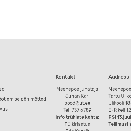
Kontakt
Aadress
ed
Meenepoe juhataja
Meenepoo
Juhan Kari
Tartu Ülik
öötlemise põhimõtted
pood@ut.ee
Ülikooli 1
vus
Tel: 737 6789
E-R kell 1
Info trükiste kohta:
PS! 13.j
TÜ kirjastus
Tellimusi 