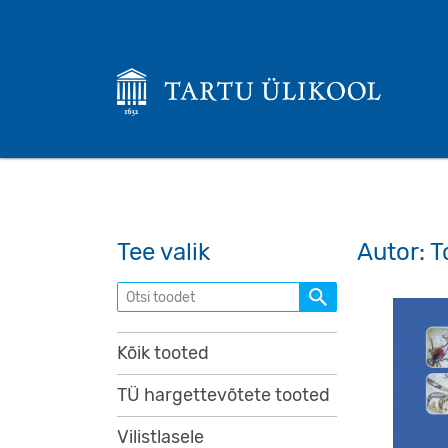
Tee valik
Autor: T
Otsi toodet
Kõik tooted
TÜ hargettevõtete tooted
Vilistlasele