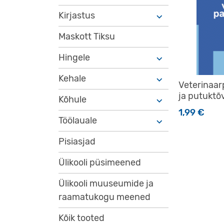
Kirjastus
Maskott Tiksu
Hingele
Kehale
Veterinaar
ja putuktõ
Kõhule
1,99
€
Töölauale
Pisiasjad
Ülikooli püsimeened
Ülikooli muuseumide ja
raamatukogu meened
Kõik tooted