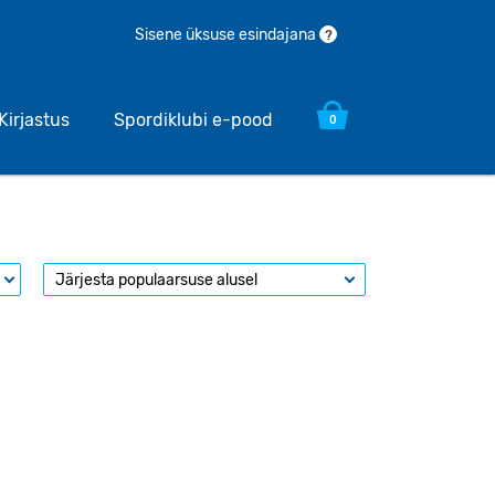
Sisene üksuse esindajana
?
Kirjastus
Spordiklubi e-pood
0