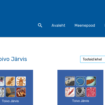
Otsi toodet
Avaleht
Meenepood
oivo Järvis