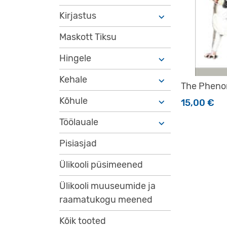
Kirjastus
Maskott Tiksu
Hingele
Kehale
The Pheno
Kõhule
15,00
€
Töölauale
Pisiasjad
Ülikooli püsimeened
Ülikooli muuseumide ja
raamatukogu meened
Kõik tooted