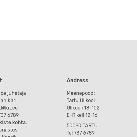
t
Aadress
oe juhataja
Meenepood:
an Kari
Tartu Ülikool
d@ut.ee
Ülikooli 18-102
 737 6789
E-R kell 12-16
kiste kohta:
50090 TARTU
irjastus
Tel 737 6789