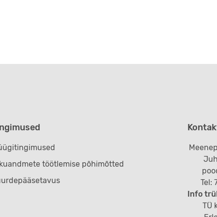
ingimused
Kontak
ügitingimused
Meenep
Juh
ikuandmete töötlemise põhimõtted
poo
uurdepääsetavus
Tel:
Info trü
TÜ k