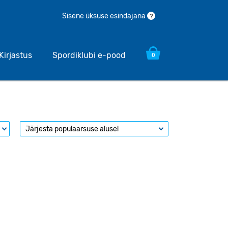
Sisene üksuse esindajana
?
Kirjastus
Spordiklubi e-pood
0