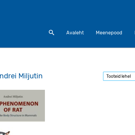
Otsi toodet
Avaleht
Meenepood
ndrei Miljutin