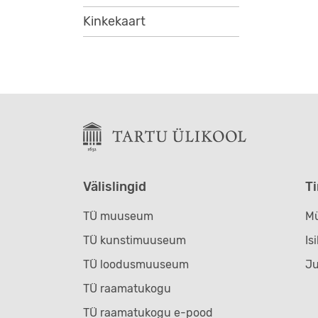
Kinkekaart
Välislingid
T
TÜ muuseum
Mü
TÜ kunstimuuseum
Is
TÜ loodusmuuseum
J
TÜ raamatukogu
TÜ raamatukogu e-pood