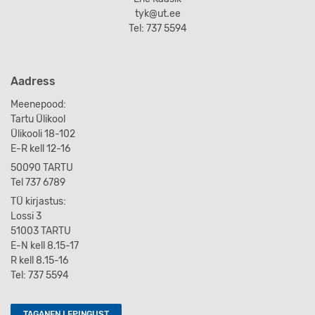
tyk@ut.ee
Tel: 737 5594
Aadress
Meenepood:
Tartu Ülikool
Ülikooli 18-102
E-R kell 12-16
50090 TARTU
Tel 737 6789
TÜ kirjastus:
Lossi 3
51003 TARTU
E-N kell 8.15-17
R kell 8.15-16
Tel: 737 5594
TAGANEN LEPINGUST