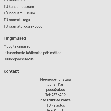
TÜ muuseum
TÜ kunstimuuseum
TÜ loodusmuuseum
TÜ raamatukogu
TÜ raamatukogu e-pood
Tingimused
Müügitingimused
Isikuandmete töötlemise põhimõtted
Juurdepääsetavus
Kontakt
Meenepoe juhataja
Juhan Kari
pood@ut.ee
Tel: 737 6789
Info trükiste kohta:
TÜ kirjastus
Erle Kaasik