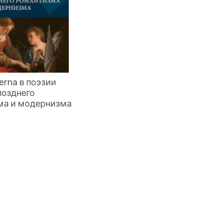
erna в поэзии
позднего
ма и модернизма