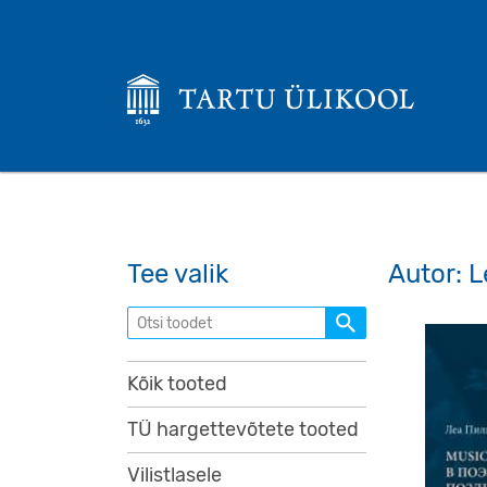
Tee valik
Autor: L
Otsi toodet
Kõik tooted
TÜ hargettevõtete tooted
Vilistlasele