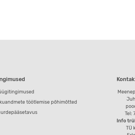
ingimused
Kontak
ügitingimused
Meenep
Juh
ikuandmete töötlemise põhimõtted
poo
uurdepääsetavus
Tel:
Info trü
TÜ k