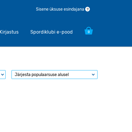
Sisene üksuse esindajana
?
Kirjastus
Spordiklubi e-pood
0