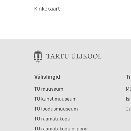
Kinkekaart
Välislingid
T
TÜ muuseum
Mü
TÜ kunstimuuseum
Is
TÜ loodusmuuseum
J
TÜ raamatukogu
TÜ raamatukogu e-pood