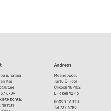
t
Aadress
oe juhataja
Meenepood:
an Kari
Tartu Ülikool
d@ut.ee
Ülikooli 18-102
 737 6789
E-R kell 12-16
kiste kohta:
50090 TARTU
irjastus
Tel 737 6789