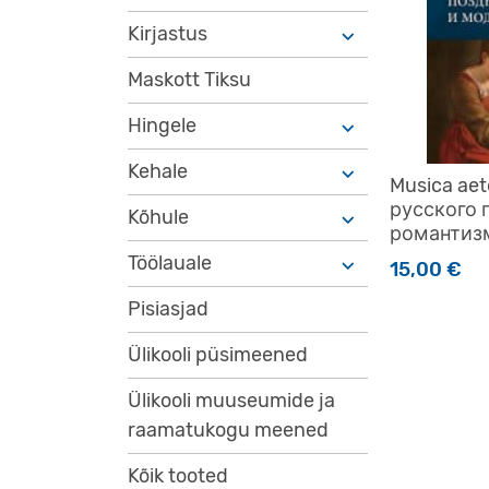
Kirjastus
Maskott Tiksu
Hingele
Kehale
Musica aet
русского 
Kõhule
романтиз
Töölauale
15,00
€
Pisiasjad
Ülikooli püsimeened
Ülikooli muuseumide ja
raamatukogu meened
Kõik tooted