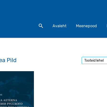
Otsi toodet
Avaleht
Meenepood
ea Pild