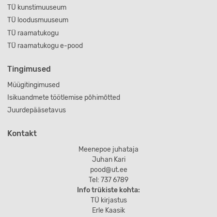
TÜ kunstimuuseum
TÜ loodusmuuseum
TÜ raamatukogu
TÜ raamatukogu e-pood
Tingimused
Müügitingimused
Isikuandmete töötlemise põhimõtted
Juurdepääsetavus
Kontakt
Meenepoe juhataja
Juhan Kari
pood@ut.ee
Tel: 737 6789
Info trükiste kohta:
TÜ kirjastus
Erle Kaasik