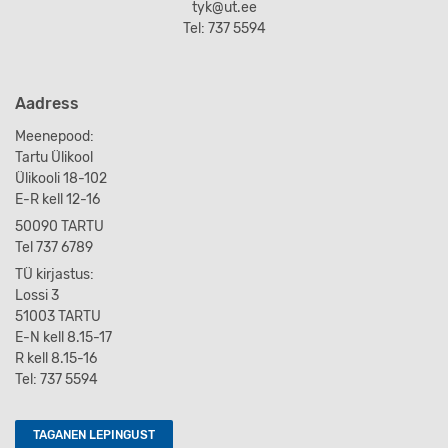
tyk@ut.ee
Tel: 737 5594
Aadress
Meenepood:
Tartu Ülikool
Ülikooli 18-102
E-R kell 12-16
50090 TARTU
Tel 737 6789
TÜ kirjastus:
Lossi 3
51003 TARTU
E-N kell 8.15-17
R kell 8.15-16
Tel: 737 5594
TAGANEN LEPINGUST