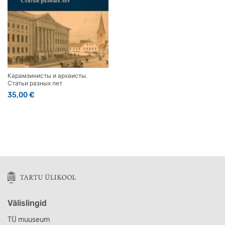
Карамзинисты и архаисты.
Статьи разных лет
35,00
€
Välislingid
TÜ muuseum