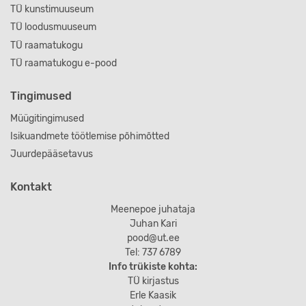
TÜ kunstimuuseum
TÜ loodusmuuseum
TÜ raamatukogu
TÜ raamatukogu e-pood
Tingimused
Müügitingimused
Isikuandmete töötlemise põhimõtted
Juurdepääsetavus
Kontakt
Meenepoe juhataja
Juhan Kari
pood@ut.ee
Tel: 737 6789
Info trükiste kohta:
TÜ kirjastus
Erle Kaasik