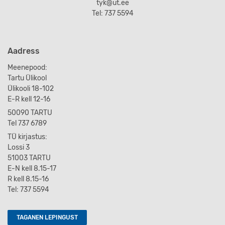
tyk@ut.ee
Tel: 737 5594
Aadress
Meenepood:
Tartu Ülikool
Ülikooli 18-102
E-R kell 12-16
50090 TARTU
Tel 737 6789
TÜ kirjastus:
Lossi 3
51003 TARTU
E-N kell 8.15-17
R kell 8.15-16
Tel: 737 5594
TAGANEN LEPINGUST