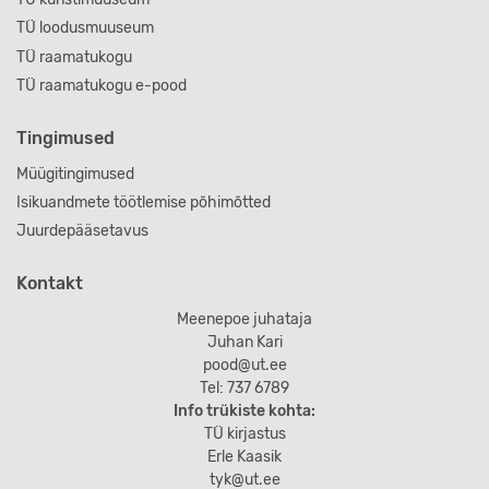
TÜ loodusmuuseum
TÜ raamatukogu
TÜ raamatukogu e-pood
Tingimused
Müügitingimused
Isikuandmete töötlemise põhimõtted
Juurdepääsetavus
Kontakt
Meenepoe juhataja
Juhan Kari
pood@ut.ee
Tel: 737 6789
Info trükiste kohta:
TÜ kirjastus
Erle Kaasik
tyk@ut.ee