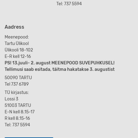
Tel: 737 5594
Aadress
Meenepood:
Tartu Ülikool
Ülikooli 18-102
E-R kell 12-16
PS! 13.juuli- 2. august MEENEPOOD SUVEPUHKUSEL!
Tellimusi saab esitada, täitma hakatakse 3. augustist
50090 TARTU
Tel 737 6789
TÜ kirjastus:
Lossi 3
51003 TARTU
E-N kell 8.15-17
R kell 8.15-16
Tel: 737 5594