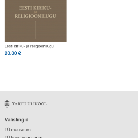
Eesti kiriku- ja religioonilugu
20,00
€
Välislingid
TÜ muuseum
TÜ kunstimuuseum