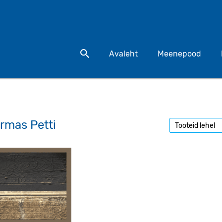
Otsi toodet
Avaleht
Meenepood
rmas Petti