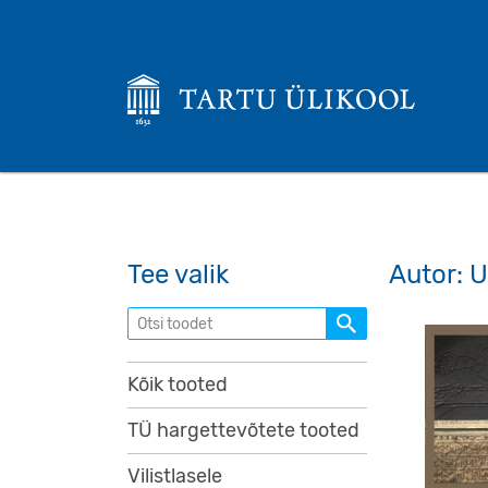
Tee valik
Autor: U
Otsi toodet
Kõik tooted
TÜ hargettevõtete tooted
Vilistlasele