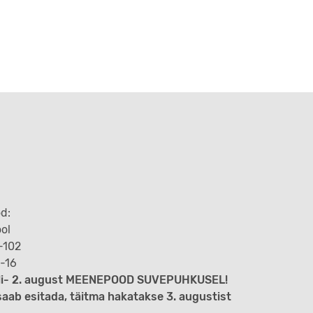
d:
ool
8-102
2-16
uuli- 2. august MEENEPOOD SUVEPUHKUSEL!
saab esitada, täitma hakatakse 3. augustist