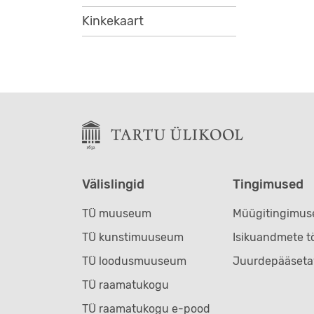
Kinkekaart
Välislingid
Tingimused
TÜ muuseum
Müügitingimus
TÜ kunstimuuseum
Isikuandmete t
TÜ loodusmuuseum
Juurdepääseta
TÜ raamatukogu
TÜ raamatukogu e-pood