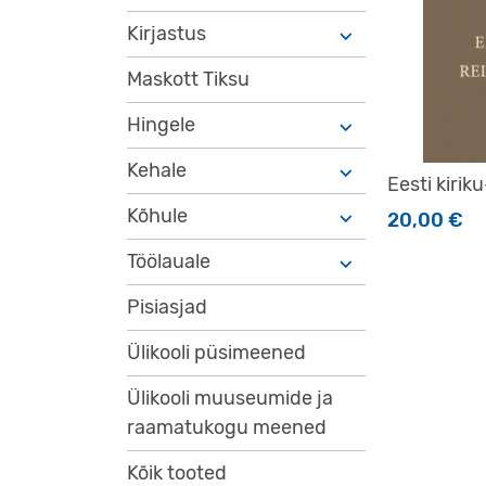
Kirjastus
Maskott Tiksu
Hingele
Kehale
Eesti kiriku
Kõhule
20,00
€
Töölauale
Pisiasjad
Ülikooli püsimeened
Ülikooli muuseumide ja
raamatukogu meened
Kõik tooted