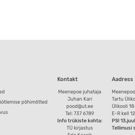
Kontakt
Aadress
ed
Meenepoe juhataja
Meenepoo
Juhan Kari
Tartu Ülik
öötlemise põhimõtted
pood@ut.ee
Ülikooli 1
vus
Tel: 737 6789
E-R kell 1
Info trükiste kohta:
PS! 13.j
TÜ kirjastus
Tellimusi 