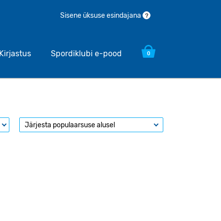
Sisene üksuse esindajana
?
Kirjastus
Spordiklubi e-pood
0