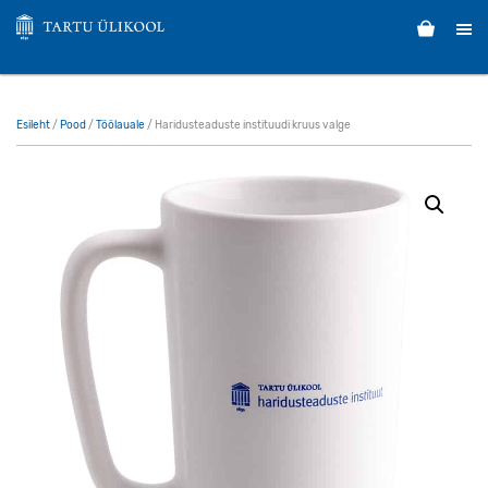
Esileht
/
Pood
/
Töölauale
/ Haridusteaduste instituudi kruus valge