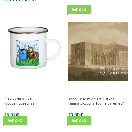
ÖKO
Plekk-kruus Tiksu
Köögikäterätik “Tartu Ülikooli
loodusmuuseumis
raamatukogu ja Toome varemed”
15,01
€
10,00
€
ÖKO
ÖKO