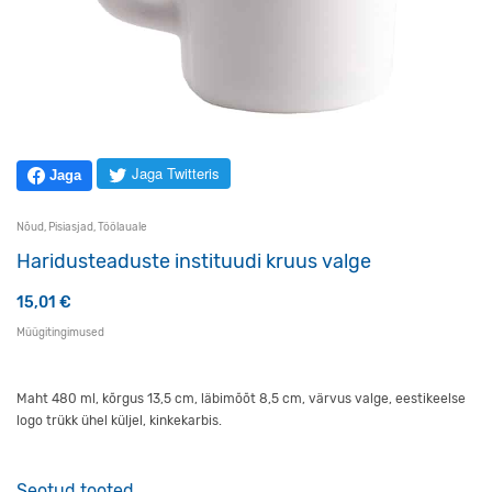
Jaga Twitteris
Jaga
Nõud
,
Pisiasjad
,
Töölauale
Haridusteaduste instituudi kruus valge
15,01
€
Müügitingimused
Maht 480 ml, kõrgus 13,5 cm, läbimõõt 8,5 cm, värvus valge, eestikeelse
logo trükk ühel küljel, kinkekarbis.
Seotud tooted