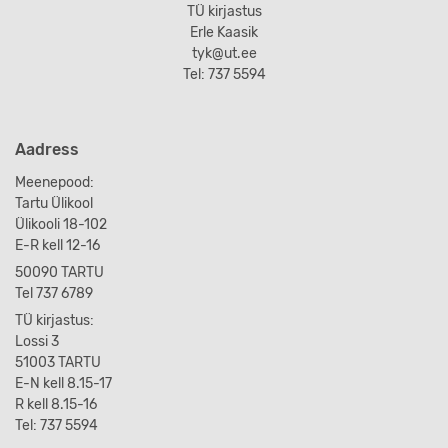
TÜ kirjastus
Erle Kaasik
tyk@ut.ee
Tel: 737 5594
Aadress
Meenepood:
Tartu Ülikool
Ülikooli 18-102
E-R kell 12-16
50090 TARTU
Tel 737 6789
TÜ kirjastus:
Lossi 3
51003 TARTU
E-N kell 8.15-17
R kell 8.15-16
Tel: 737 5594