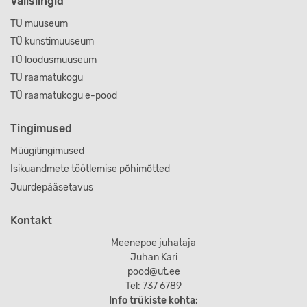
Välislingid
TÜ muuseum
TÜ kunstimuuseum
TÜ loodusmuuseum
TÜ raamatukogu
TÜ raamatukogu e-pood
Tingimused
Müügitingimused
Isikuandmete töötlemise põhimõtted
Juurdepääsetavus
Kontakt
Meenepoe juhataja
Juhan Kari
pood@ut.ee
Tel: 737 6789
Info trükiste kohta: