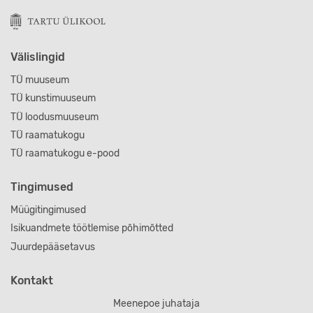
Välislingid
TÜ muuseum
TÜ kunstimuuseum
TÜ loodusmuuseum
TÜ raamatukogu
TÜ raamatukogu e-pood
Tingimused
Müügitingimused
Isikuandmete töötlemise põhimõtted
Juurdepääsetavus
Kontakt
Meenepoe juhataja