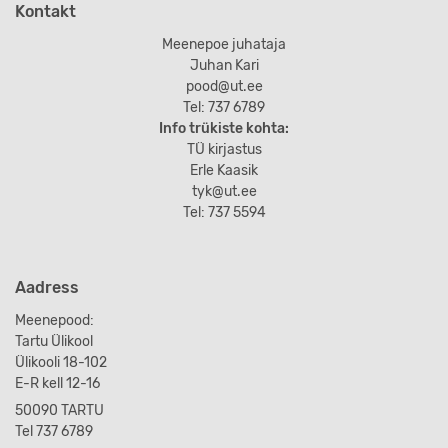
Kontakt
Meenepoe juhataja
Juhan Kari
pood@ut.ee
Tel: 737 6789
Info trükiste kohta:
TÜ kirjastus
Erle Kaasik
tyk@ut.ee
Tel: 737 5594
Aadress
Meenepood:
Tartu Ülikool
Ülikooli 18-102
E-R kell 12-16
50090 TARTU
Tel 737 6789