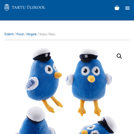
Esileht
/
Pood
/
Hingele
/ Kaisu-Tiksu