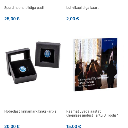
Spordihoone pildiga padi
Lehvikupildiga kaart
25,00
€
2,00
€
Hõbedast rinnamärk kinkekarbis
Raamat „Sada aastat
üliõpilasesindust Tartu Ülikoolis“
20,00
€
15,00
€