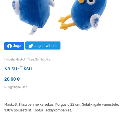
Jaga Twitteris
Jaga
Hingele
,
Maskott Tiksu
,
Sümboolika
Kaisu-Tiksu
20,00
€
Müügitingimused
Maskott Tiksu pehme kaisukas. Kõrgus u 22 cm. Sobilik igale vanustele.
100% polüestrist. Tootja Teddykompaniet.