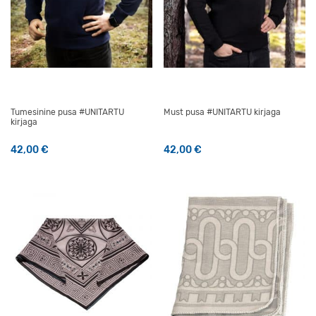
Tumesinine pusa #UNITARTU
Must pusa #UNITARTU kirjaga
kirjaga
42,00
€
42,00
€
Sellel tootel on mitu varianti. Valikuid saab teha tootelehel
Sellel tootel on mitu varianti