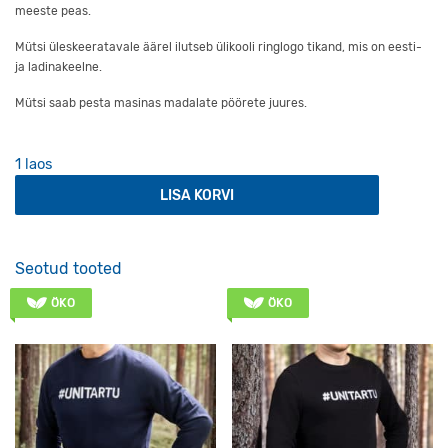
meeste peas.
Mütsi üleskeeratavale äärel ilutseb ülikooli ringlogo tikand, mis on eesti-
ja ladinakeelne.
Mütsi saab pesta masinas madalate pöörete juures.
1 laos
Keeratava äärega beež müts kogus
LISA KORVI
Seotud tooted
ÖKO
ÖKO