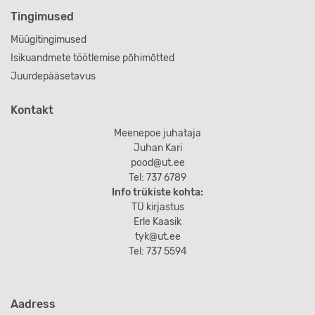
Tingimused
Müügitingimused
Isikuandmete töötlemise põhimõtted
Juurdepääsetavus
Kontakt
Meenepoe juhataja
Juhan Kari
pood@ut.ee
Tel: 737 6789
Info trükiste kohta:
TÜ kirjastus
Erle Kaasik
tyk@ut.ee
Tel: 737 5594
Aadress