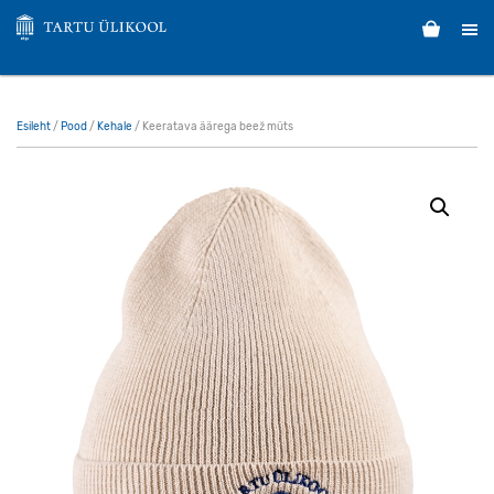
Esileht
/
Pood
/
Kehale
/ Keeratava äärega beež müts