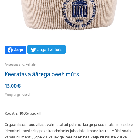
Jaga Twitteris
Jaga
Aksessuaarid
,
Kehale
Keeratava äärega beež müts
13,00
€
Müügitingimused
Koostis: 100% puuvill
Orgaanilisest puuvillast valmistatud pehme, kerge ja soe müts, mis sobib
ideaalselt aastaringseks kandmiseks jahedate ilmade korral. Mütsi saab
kanda nii mantli, jope kui ka jakiga. See näeb hea välja nii naiste kui ka