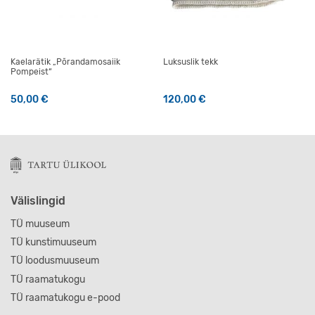
Kaelarätik „Põrandamosaiik
Luksuslik tekk
Pompeist“
50,00
€
120,00
€
Välislingid
TÜ muuseum
TÜ kunstimuuseum
TÜ loodusmuuseum
TÜ raamatukogu
TÜ raamatukogu e-pood