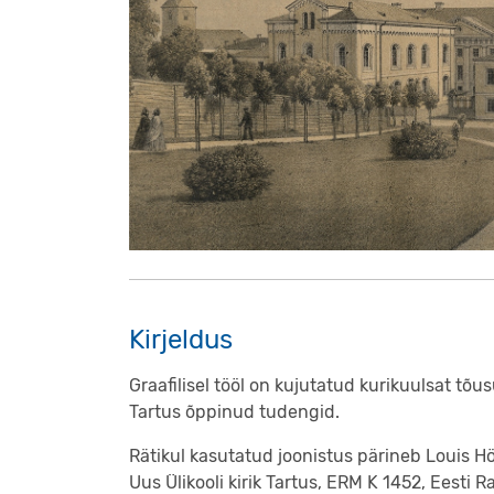
Kirjeldus
Graafilisel tööl on kujutatud kurikuulsat t
Tartus õppinud tudengid.
Rätikul kasutatud joonistus pärineb Louis Höfl
Uus Ülikooli kirik Tartus, ERM K 1452, Ees