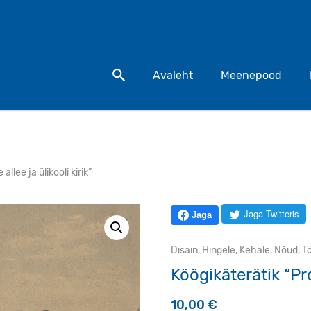
Otsi toodet
Avaleht
Meenepood
llee ja ülikooli kirik”
Jaga Twitteris
Jaga
Disain
,
Hingele
,
Kehale
,
Nõud
,
T
Köögikäterätik “Prof
10,00
€