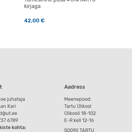
kirjaga
42,00
€
Sellel tootel on mitu varianti. Valikuid saab teha t
t
Aadress
oe juhataja
Meenepood:
an Kari
Tartu Ülikool
d@ut.ee
Ülikooli 18-102
 737 6789
E-R kell 12-16
kiste kohta:
50090 TARTU