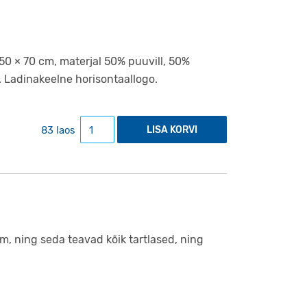
0 × 70 cm, materjal 50% puuvill, 50%
 Ladinakeelne horisontaallogo.
Köögikäterätik "Professorite allee ja ülikooli k
83 laos
LISA KORVI
m, ning seda teavad kõik tartlased, ning