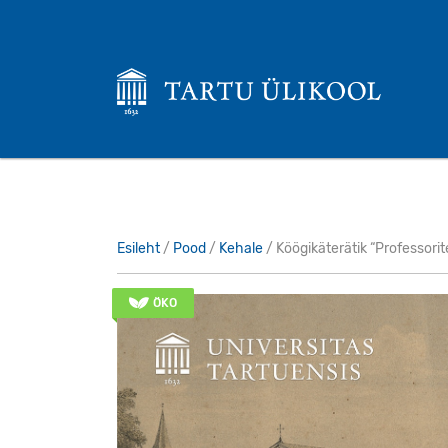
Esileht
/
Pood
/
Kehale
/ Köögikäterätik “Professorite a
ÖKO