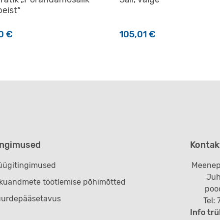
eist“
00
€
105,01
€
ingimused
Kontak
ügitingimused
Meenep
Juh
ikuandmete töötlemise põhimõtted
poo
uurdepääsetavus
Tel:
Info trü