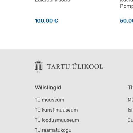
Pomp
100,00
€
50,
Välislingid
T
TÜ muuseum
Mü
TÜ kunstimuuseum
Is
TÜ loodusmuuseum
J
TÜ raamatukogu