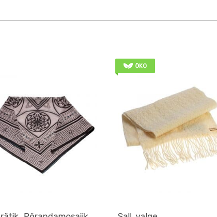
ÖKO
rätik „Põrandamosaiik
Sall, valge