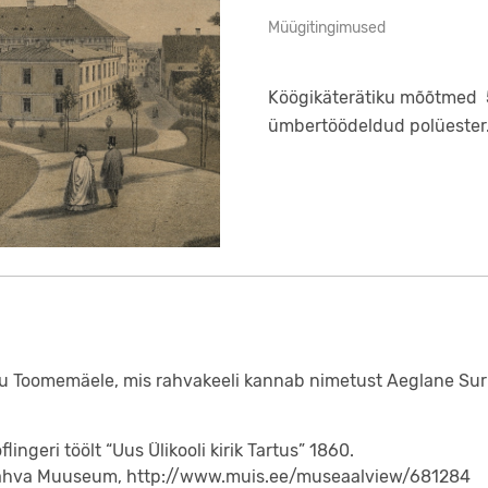
Müügitingimused
Köögikäterätiku mõõtmed 5
ümbertöödeldud polüester.
õusu Toomemäele, mis rahvakeeli kannab nimetust Aeglane Sur
ingeri töölt “Uus Ülikooli kirik Tartus” 1860.
ti Rahva Muuseum, http://www.muis.ee/museaalview/681284