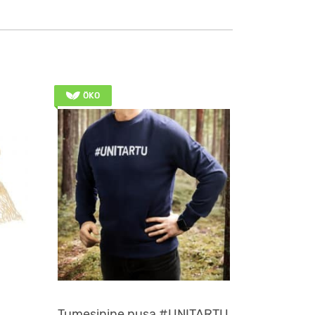
ÖKO
Tumesinine pusa #UNITARTU