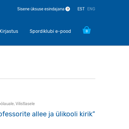
EST
ENG
Sisene üksuse esindajana
?
Kirjastus
Spordiklubi e-pood
0
öölauale
,
Vilistlasele
essorite allee ja ülikooli kirik”