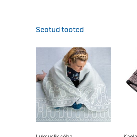
Seotud tooted
Luksuslik sõba
Kaela