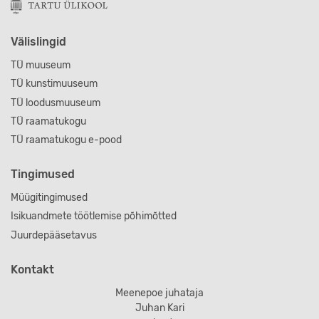
Välislingid
TÜ muuseum
TÜ kunstimuuseum
TÜ loodusmuuseum
TÜ raamatukogu
TÜ raamatukogu e-pood
Tingimused
Müügitingimused
Isikuandmete töötlemise põhimõtted
Juurdepääsetavus
Kontakt
Meenepoe juhataja
Juhan Kari