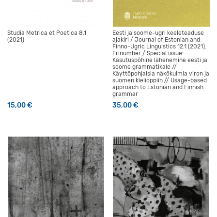
Studia Metrica et Poetica 8.1
Eesti ja soome-ugri keeleteaduse
(2021)
ajakiri / Journal of Estonian and
Finno-Ugric Linguistics 12.1 (2021).
Erinumber / Special issue:
Kasutuspõhine lähenemine eesti ja
soome grammatikale //
Käyttöpohjaisia näkökulmia viron ja
suomen kielioppiin // Usage-based
approach to Estonian and Finnish
grammar
15,00
€
35,00
€