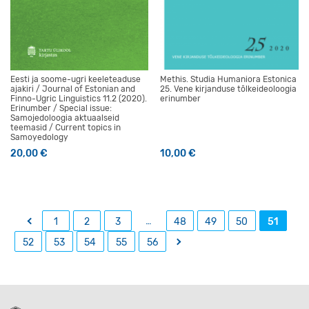
Eesti ja soome-ugri keeleteaduse
Methis. Studia Humaniora Estonica
ajakiri / Journal of Estonian and
25. Vene kirjanduse tõlkeideoloogia
Finno-Ugric Linguistics 11.2 (2020).
erinumber
Erinumber / Special issue:
Samojedoloogia aktuaalseid
teemasid / Current topics in
Samoyedology
20,00
€
10,00
€
←
…
1
2
3
48
49
50
51
→
52
53
54
55
56