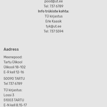
pood@ut.ee
Tel: 737 6789
Info trükiste kohta:
TÜ kirjastus
Erle Kaasik
tyk@ut.ee
Tel: 737 5594
Aadress
Meenepood:
Tartu Ülikool
Ülikooli 18-102
E-R kell 12-16
50090 TARTU
Tel 737 6789
TÜ kirjastus:
Lossi 3
51003 TARTU
E-N kell 8.15-17