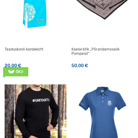
Teaduskooli kandekott
Kaelarätik „Põrandamosaiik
Pompeist“
20,00
€
50,00
€
ÖKO