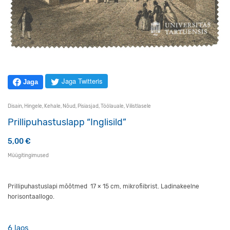
Jaga Twitteris
Jaga
Disain
,
Hingele
,
Kehale
,
Nõud
,
Pisiasjad
,
Töölauale
,
Vilistlasele
Prillipuhastuslapp “Inglisild”
5,00
€
Müügitingimused
Prillipuhastuslapi mõõtmed 17 × 15 cm, mikrofiibrist. Ladinakeelne
horisontaallogo.
6 laos