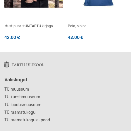
Must pusa #UNITARTU kirjaga
Polo, sinine
42,00
€
42,00
€
Sellel tootel on mitu varianti. Valikuid saab teha tootelehel
Sellel tootel on mitu varianti
Välislingid
TÜ muuseum
TÜ kunstimuuseum
TÜ loodusmuuseum
TÜ raamatukogu
TÜ raamatukogu e-pood