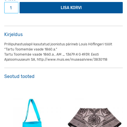
Prillipuhastuslapp "Inglisild" kogus
LISA KORVI
Kirjeldus
Prillipuhastuslapil kasutatud joonistus pärineb Louis Höflingeri töölt
“Tartu Toomemäe vaade 1860.a.”
Tartu Toomemäe vaade 1860.a., AM _ 13679:4 G 4939, Eesti
Ajaloomuuseum SA, http://www.muis.ee/museaalview/3830118
Seotud tooted