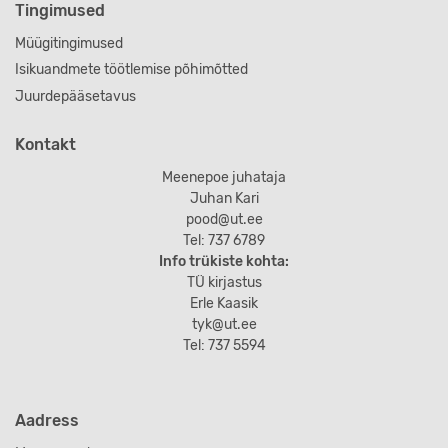
Tingimused
Müügitingimused
Isikuandmete töötlemise põhimõtted
Juurdepääsetavus
Kontakt
Meenepoe juhataja
Juhan Kari
pood@ut.ee
Tel: 737 6789
Info trükiste kohta:
TÜ kirjastus
Erle Kaasik
tyk@ut.ee
Tel: 737 5594
Aadress