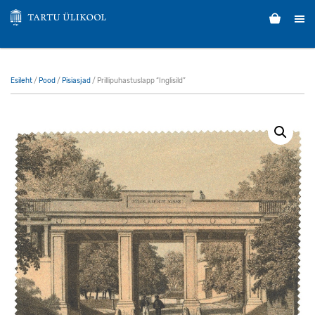
Esileht
/
Pood
/
Pisiasjad
/ Prillipuhastuslapp “Inglisild”