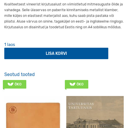
Kvaliteetsest vineerist kirjutusalust on viimistletud mitmesuguste õlide ja
vahadega. Selle ülaservas on paberite kinnitamiseks metallist klamber,
mille küljes on elastsest materjalist aas, kuhu saab pista pastaka või
pliiatsi. Aluse värvus on sinine, tagaküljel on eesti- ja ingliskeelne ringlogo.
Kirjutusalus on disainitud ja toodetud Eestis ning on A4 sobilikus mõõdus.
1 laos
Puidust kirjutusalus A4 sinine kogus
LISA KORVI
Seotud tooted
ÖKO
ÖKO