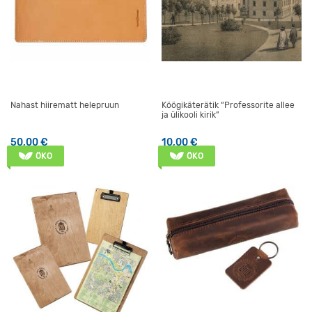
Nahast hiirematt helepruun
Köögikäterätik “Professorite allee
ja ülikooli kirik”
50,00
€
10,00
€
ÖKO
ÖKO