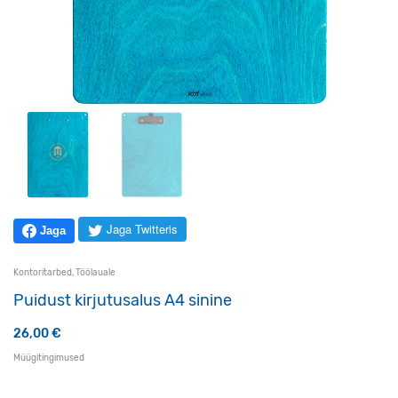
Jaga Twitteris
Jaga
Kontoritarbed
,
Töölauale
Puidust kirjutusalus A4 sinine
26,00
€
Müügitingimused