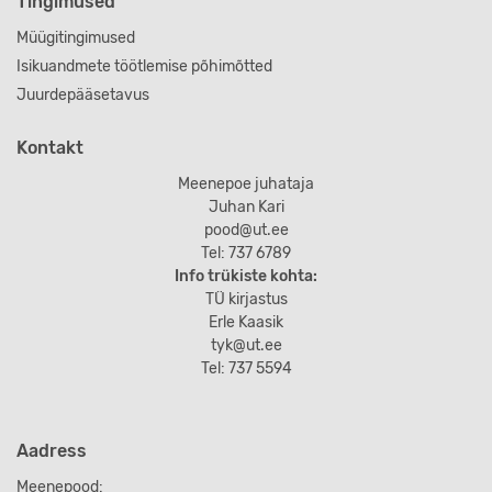
Tingimused
Müügitingimused
Isikuandmete töötlemise põhimõtted
Juurdepääsetavus
Kontakt
Meenepoe juhataja
Juhan Kari
pood@ut.ee
Tel: 737 6789
Info trükiste kohta:
TÜ kirjastus
Erle Kaasik
tyk@ut.ee
Tel: 737 5594
Aadress
Meenepood: