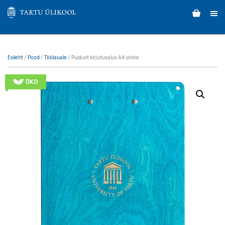
Esileht
/
Pood
/
Töölauale
/ Puidust kirjutusalus A4 sinine
ÖKO