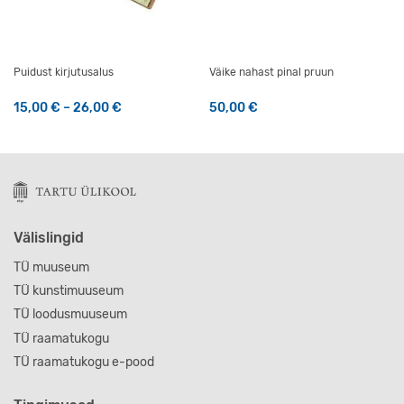
Puidust kirjutusalus
Väike nahast pinal pruun
Hinnavahemik: 15,00 € kuni 26,00 €
15,00
€
–
26,00
€
50,00
€
Sellel tootel on mitu varianti. Valikuid saab teha tootelehel
Välislingid
TÜ muuseum
TÜ kunstimuuseum
TÜ loodusmuuseum
TÜ raamatukogu
TÜ raamatukogu e-pood